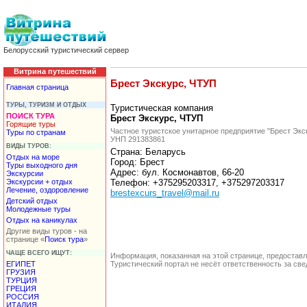
Белорусский туристический сервер
Витрина путешествий
Брест Экскурс, ЧТУП
Главная страница
ТУРЫ, ТУРИЗМ И ОТДЫХ
Туристическая компания
ПОИСК ТУРА
Брест Экскурс, ЧТУП
Горящие туры
Частное туристское унитарное предприятие "Брест Экс
Туры по странам
УНП 291383861
ВИДЫ ТУРОВ:
Страна: Беларусь
Отдых на море
Город: Брест
Туры выходного дня
Адрес: бул. Космонавтов, 66-20
Экскурсии
Экскурсии + отдых
Телефон: +375295203317, +375297203317
Лечение, оздоровление
brestexcurs_travel@mail.ru
Детский отдых
Молодежные туры
Отдых на каникулах
Другие виды туров - на
странице «
Поиск тура
»
ЧАЩЕ ВСЕГО ИЩУТ:
Информация, показанная на этой странице, предостав
ЕГИПЕТ
Туристический портал не несёт ответственность за с
ГРУЗИЯ
ТУРЦИЯ
ГРЕЦИЯ
РОССИЯ
ИТАЛИЯ