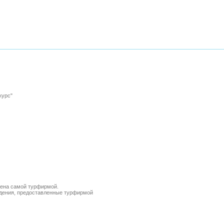
курс"
лена самой турфирмой.
ведения, предоставленные турфирмой