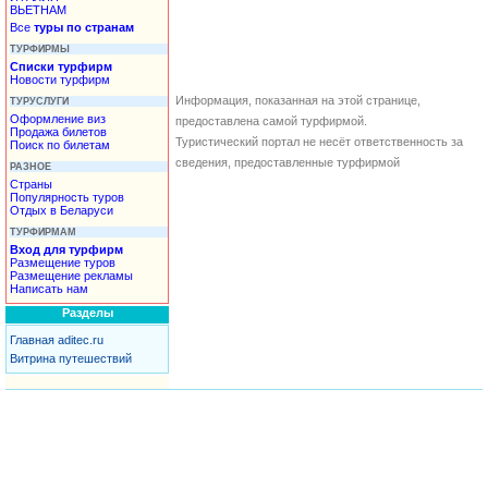
ВЬЕТНАМ
Все
туры по странам
ТУРФИРМЫ
Списки турфирм
Новости турфирм
Информация, показанная на этой странице,
ТУРУСЛУГИ
Оформление виз
предоставлена самой турфирмой.
Продажа билетов
Туристический портал не несёт ответственность за
Поиск по билетам
сведения, предоставленные турфирмой
РАЗНОЕ
Страны
Популярность туров
Отдых в Беларуси
ТУРФИРМАМ
Вход для турфирм
Размещение туров
Размещение рекламы
Написать нам
Разделы
Главная aditec.ru
Витрина путешествий