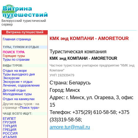
Белорусский туристический
сервер
Витрина путешествий
КМК энд КОМПАНИ - AMORETOUR
Главная страница
ТУРЫ, ТУРИЗМ И ОТДЫХ
Туристическая компания
ПОИСК ТУРА
Горящие туры
КМК энд КОМПАНИ - AMORETOUR
Туры по странам
Частное туристское унитарное предприятие "КМК энд
ВИДЫ ТУРОВ:
Компани"
Отдых на море
Туры выходного дня
УНП 192939479
Экскурсии
Экскурсии + отдых
Страна: Беларусь
Лечение, оздоровление
Город: Минск
Детский отдых
Молодежные туры
Адрес: г. Минск, ул. Огарева, 3, офис
Отдых на каникулах
Другие виды туров - на
15
странице «
Поиск тура
»
Телефон: +375(29) 610-58-58; +375
ЧАЩЕ ВСЕГО ИЩУТ:
ЕГИПЕТ
(33)319-58-58;
ГРУЗИЯ
ТУРЦИЯ
amore.tur@mail.ru
ГРЕЦИЯ
РОССИЯ
ИТАЛИЯ