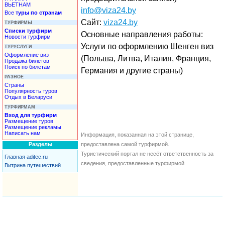
ВЬЕТНАМ
info@viza24.by
Все
туры по странам
Сайт:
viza24.by
ТУРФИРМЫ
Списки турфирм
Основные направления работы:
Новости турфирм
Услуги по оформлению Шенген виз
ТУРУСЛУГИ
Оформление виз
(Польша, Литва, Италия, Франция,
Продажа билетов
Поиск по билетам
Германия и другие страны)
РАЗНОЕ
Страны
Популярность туров
Отдых в Беларуси
ТУРФИРМАМ
Вход для турфирм
Размещение туров
Размещение рекламы
Написать нам
Информация, показанная на этой странице,
Разделы
предоставлена самой турфирмой.
Туристический портал не несёт ответственность за
Главная aditec.ru
сведения, предоставленные турфирмой
Витрина путешествий