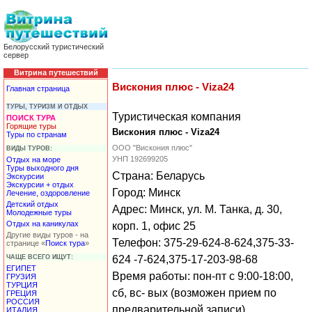
Белорусский туристический
сервер
Витрина путешествий
Вискония плюс - Viza24
Главная страница
ТУРЫ, ТУРИЗМ И ОТДЫХ
Туристическая компания
ПОИСК ТУРА
Горящие туры
Вискония плюс - Viza24
Туры по странам
ООО "Вискония плюс"
ВИДЫ ТУРОВ:
УНП 192699205
Отдых на море
Туры выходного дня
Страна: Беларусь
Экскурсии
Экскурсии + отдых
Город: Минск
Лечение, оздоровление
Детский отдых
Адрес: Минск, ул. М. Танка, д. 30,
Молодежные туры
Отдых на каникулах
корп. 1, офис 25
Другие виды туров - на
Телефон: 375-29-624-8-624,375-33-
странице «
Поиск тура
»
ЧАЩЕ ВСЕГО ИЩУТ:
624 -7-624,375-17-203-98-68
ЕГИПЕТ
Время работы: пон-пт с 9:00-18:00,
ГРУЗИЯ
ТУРЦИЯ
сб, вс- вых (возможен прием по
ГРЕЦИЯ
РОССИЯ
предварительной записи)
ИТАЛИЯ