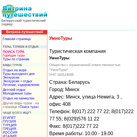
Белорусский туристический
сервер
Витрина путешествий
УмноТуры
Главная страница
ТУРЫ, ТУРИЗМ И ОТДЫХ
Туристическая компания
ПОИСК ТУРА
Горящие туры
УмноТуры
Туры по странам
Общество с ограниченной ответственностью
ВИДЫ ТУРОВ:
"УмноТуры"
Отдых на море
Туры выходного дня
УНП 192514099
Экскурсии
Экскурсии + отдых
Страна: Беларусь
Лечение, оздоровление
Город: Минск
Детский отдых
Молодежные туры
Адрес: Минск, улица Немига, 3 ,
Отдых на каникулах
Другие виды туров - на
офис 408
странице «
Поиск тура
»
Телефон: 8(017) 222 77 22; 8(017)222
ЧАЩЕ ВСЕГО ИЩУТ:
ЕГИПЕТ
77 55; 8(029)576 11 22
ГРУЗИЯ
ТУРЦИЯ
Факс: 8(017)222 77 22
ГРЕЦИЯ
РОССИЯ
Время работы: 10.00 - 19.00
ИТАЛИЯ