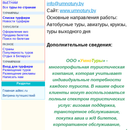
ВЬЕТНАМ
info@umnotury.by
Все
туры по странам
Сайт:
www.umnotury.by
ТУРФИРМЫ
Основные направления работы:
Списки турфирм
Новости турфирм
Автобусные туры, авиатуры, круизы,
ТУРУСЛУГИ
туры выходного дня
Оформление виз
Продажа билетов
Поиск по билетам
Дополнительные сведения:
РАЗНОЕ
Страны
Популярность туров
Отдых в Беларуси
ООО «
Умно
Туры
» -
ТУРФИРМАМ
Вход для турфирм
многопрофильная туристическая
Размещение туров
компания, которая учитывает
Размещение рекламы
Написать нам
индивидуальные потребности
Разделы
каждого туриста. В нашем офисе
Главная aditec.ru
клиенты могут воспользоваться
Витрина путешествий
полным спектром туристических
услуг: визовая поддержка,
транспортное обслуживание,
покупка авиа и ж/д билетов,
корпоративное обслуживание,