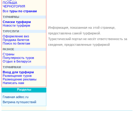
ПОЛЬША
ЧЕРНОГОРИЯ
Все
туры по странам
ТУРФИРМЫ
Списки турфирм
Новости турфирм
Информация, показанная на этой странице,
ТУРУСЛУГИ
предоставлена самой турфирмой.
Оформление виз
Туристический портал не несёт ответственность за
Продажа билетов
Поиск по билетам
сведения, предоставленные турфирмой
РАЗНОЕ
Страны
Популярность туров
Отдых в Беларуси
ТУРФИРМАМ
Вход для турфирм
Размещение туров
Размещение рекламы
Написать нам
Разделы
Главная aditec.ru
Витрина путешествий