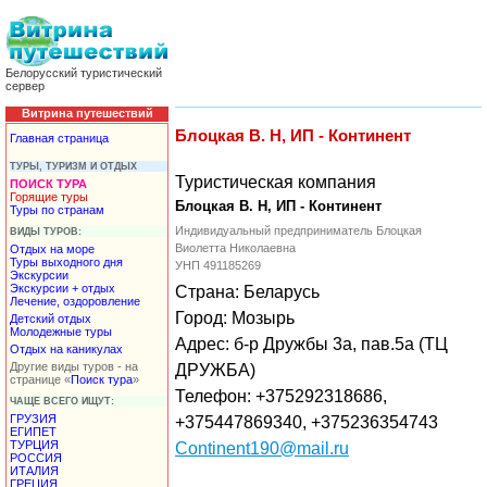
Белорусский туристический
сервер
Витрина путешествий
Блоцкая В. Н, ИП - Континент
Главная страница
ТУРЫ, ТУРИЗМ И ОТДЫХ
Туристическая компания
ПОИСК ТУРА
Горящие туры
Блоцкая В. Н, ИП - Континент
Туры по странам
Индивидуальный предприниматель Блоцкая
ВИДЫ ТУРОВ:
Виолетта Николаевна
Отдых на море
Туры выходного дня
УНП 491185269
Экскурсии
Экскурсии + отдых
Страна: Беларусь
Лечение, оздоровление
Город: Мозырь
Детский отдых
Молодежные туры
Адрес: б-р Дружбы 3а, пав.5а (ТЦ
Отдых на каникулах
Другие виды туров - на
ДРУЖБА)
странице «
Поиск тура
»
Телефон: +375292318686,
ЧАЩЕ ВСЕГО ИЩУТ:
ГРУЗИЯ
+375447869340, +375236354743
ЕГИПЕТ
ТУРЦИЯ
Continent190@mail.ru
РОССИЯ
ИТАЛИЯ
ГРЕЦИЯ