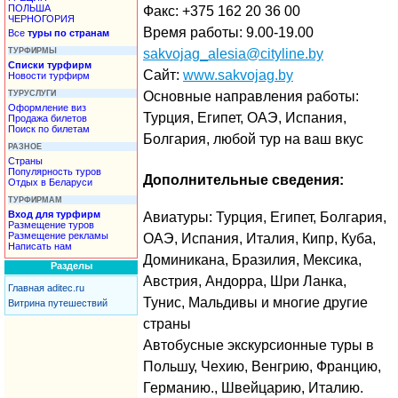
ПОЛЬША
Факс: +375 162 20 36 00
ЧЕРНОГОРИЯ
Время работы: 9.00-19.00
Все
туры по странам
ТУРФИРМЫ
sakvojag_alesia@cityline.by
Списки турфирм
Сайт:
www.sakvojag.by
Новости турфирм
ТУРУСЛУГИ
Основные направления работы:
Оформление виз
Турция, Египет, ОАЭ, Испания,
Продажа билетов
Поиск по билетам
Болгария, любой тур на ваш вкус
РАЗНОЕ
Страны
Популярность туров
Дополнительные сведения:
Отдых в Беларуси
ТУРФИРМАМ
Вход для турфирм
Авиатуры: Турция, Египет, Болгария,
Размещение туров
Размещение рекламы
ОАЭ, Испания, Италия, Кипр, Куба,
Написать нам
Доминикана, Бразилия, Мексика,
Разделы
Австрия, Андорра, Шри Ланка,
Главная aditec.ru
Тунис, Мальдивы и многие другие
Витрина путешествий
страны
Автобусные экскурсионные туры в
Польшу, Чехию, Венгрию, Францию,
Германию., Швейцарию, Италию.