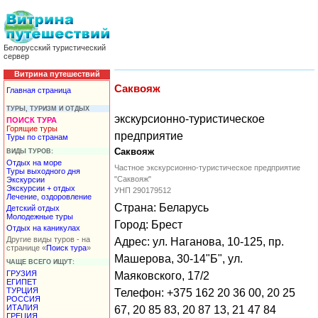
Белорусский туристический
сервер
Витрина путешествий
Саквояж
Главная страница
ТУРЫ, ТУРИЗМ И ОТДЫХ
экскурсионно-туристическое
ПОИСК ТУРА
Горящие туры
предприятие
Туры по странам
Саквояж
ВИДЫ ТУРОВ:
Отдых на море
Частное экскурсионно-туристическое предприятие
Туры выходного дня
"Саквояж"
Экскурсии
Экскурсии + отдых
УНП 290179512
Лечение, оздоровление
Страна: Беларусь
Детский отдых
Молодежные туры
Город: Брест
Отдых на каникулах
Другие виды туров - на
Адрес: ул. Наганова, 10-125, пр.
странице «
Поиск тура
»
Машерова, 30-14"Б", ул.
ЧАЩЕ ВСЕГО ИЩУТ:
ГРУЗИЯ
Маяковского, 17/2
ЕГИПЕТ
ТУРЦИЯ
Телефон: +375 162 20 36 00, 20 25
РОССИЯ
ИТАЛИЯ
67, 20 85 83, 20 87 13, 21 47 84
ГРЕЦИЯ