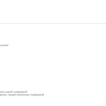
езения"
лена самой турфирмой.
ведения, предоставленные турфирмой