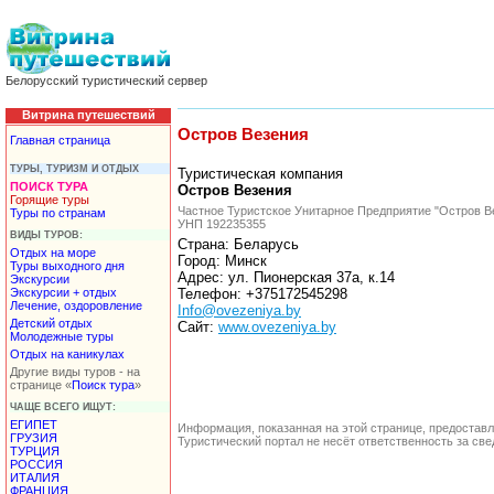
Белорусский туристический сервер
Витрина путешествий
Остров Везения
Главная страница
ТУРЫ, ТУРИЗМ И ОТДЫХ
Туристическая компания
ПОИСК ТУРА
Остров Везения
Горящие туры
Частное Туристское Унитарное Предприятие "Остров В
Туры по странам
УНП 192235355
ВИДЫ ТУРОВ:
Страна: Беларусь
Отдых на море
Город: Минск
Туры выходного дня
Адрес: ул. Пионерская 37а, к.14
Экскурсии
Экскурсии + отдых
Телефон: +375172545298
Лечение, оздоровление
Info@ovezeniya.by
Детский отдых
Сайт:
www.ovezeniya.by
Молодежные туры
Отдых на каникулах
Другие виды туров - на
странице «
Поиск тура
»
ЧАЩЕ ВСЕГО ИЩУТ:
ЕГИПЕТ
Информация, показанная на этой странице, предостав
ГРУЗИЯ
Туристический портал не несёт ответственность за с
ТУРЦИЯ
РОССИЯ
ИТАЛИЯ
ФРАНЦИЯ