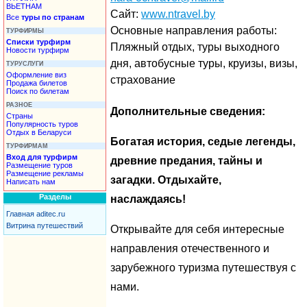
ВЬЕТНАМ
Сайт:
www.ntravel.by
Все
туры по странам
Основные направления работы:
ТУРФИРМЫ
Списки турфирм
Пляжный отдых, туры выходного
Новости турфирм
дня, автобусные туры, круизы, визы,
ТУРУСЛУГИ
Оформление виз
страхование
Продажа билетов
Поиск по билетам
РАЗНОЕ
Дополнительные сведения:
Страны
Популярность туров
Отдых в Беларуси
Богатая история, седые легенды,
ТУРФИРМАМ
Вход для турфирм
древние предания, тайны и
Размещение туров
Размещение рекламы
загадки. Отдыхайте,
Написать нам
Разделы
наслаждаясь!
Главная aditec.ru
Витрина путешествий
Открывайте для себя интересные
направления отечественного и
зарубежного туризма путешествуя с
нами.