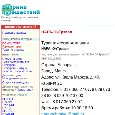
Белорусский туристический
сервер
Витрина путешествий
НАРА-ОчТрэвэл
Главная страница
ТУРЫ, ТУРИЗМ И ОТДЫХ
Туристическая компания
ПОИСК ТУРА
Горящие туры
НАРА- ОчТрэвэл
Туры по странам
Частное унитарное предприятие "НАРА- ОчТрэвэл"
ВИДЫ ТУРОВ:
УНП 691165653
Отдых на море
Туры выходного дня
Страна: Беларусь
Экскурсии
Экскурсии + отдых
Город: Минск
Лечение, оздоровление
Детский отдых
Адрес: ул. Карла Маркса, д. 40,
Молодежные туры
Отдых на каникулах
кабинет 21
Другие виды туров - на
Телефон: 8 017 360 27 07, 8 029 673
странице «
Поиск тура
»
ЧАЩЕ ВСЕГО ИЩУТ:
38 83, 8 029 702 37 00
ЕГИПЕТ
Факс: 8 017 360 27 07
ГРУЗИЯ
ТУРЦИЯ
Время работы: 10.00-18.30
ГРЕЦИЯ
РОССИЯ
nara-ochtravel@mail.ru
ИТАЛИЯ