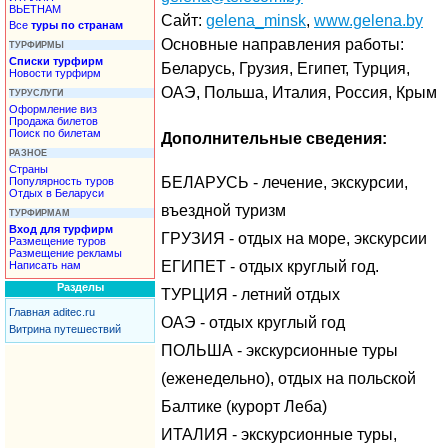
ВЬЕТНАМ
Сайт:
gelena_minsk
,
www.gelena.by
Все
туры по странам
Основные направления работы:
ТУРФИРМЫ
Списки турфирм
Беларусь, Грузия, Египет, Турция,
Новости турфирм
ОАЭ, Польша, Италия, Россия, Крым
ТУРУСЛУГИ
Оформление виз
Продажа билетов
Поиск по билетам
Дополнительные сведения:
РАЗНОЕ
Страны
БЕЛАРУСЬ - лечение, экскурсии,
Популярность туров
Отдых в Беларуси
въездной туризм
ТУРФИРМАМ
Вход для турфирм
ГРУЗИЯ - отдых на море, экскурсии
Размещение туров
Размещение рекламы
ЕГИПЕТ - отдых круглый год.
Написать нам
Разделы
ТУРЦИЯ - летний отдых
Главная aditec.ru
ОАЭ - отдых круглый год
Витрина путешествий
ПОЛЬША - экскурсионные туры
(еженедельно), отдых на польской
Балтике (курорт Леба)
ИТАЛИЯ - экскурсионные туры,