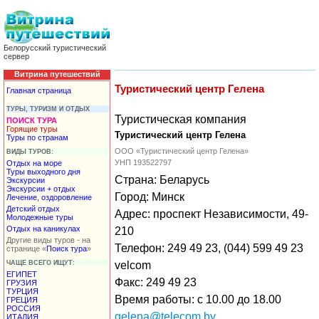
Белорусский туристический
сервер
Витрина путешествий
Туристический центр Гелена
Главная страница
ТУРЫ, ТУРИЗМ И ОТДЫХ
Туристическая компания
ПОИСК ТУРА
Горящие туры
Туристический центр Гелена
Туры по странам
ООО «Туристический центр Гелена»
ВИДЫ ТУРОВ:
УНП 193522797
Отдых на море
Туры выходного дня
Страна: Беларусь
Экскурсии
Экскурсии + отдых
Город: Минск
Лечение, оздоровление
Детский отдых
Адрес: проспект Независимости, 49-
Молодежные туры
Отдых на каникулах
210
Другие виды туров - на
Телефон: 249 49 23, (044) 599 49 23
странице «
Поиск тура
»
ЧАЩЕ ВСЕГО ИЩУТ:
velcom
ЕГИПЕТ
Факс: 249 49 23
ГРУЗИЯ
ТУРЦИЯ
Время работы: с 10.00 до 18.00
ГРЕЦИЯ
РОССИЯ
gelena@telecom.by
ИТАЛИЯ