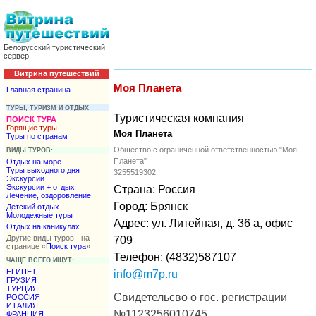
Белорусский туристический
сервер
Витрина путешествий
Моя Планета
Главная страница
ТУРЫ, ТУРИЗМ И ОТДЫХ
Туристическая компания
ПОИСК ТУРА
Горящие туры
Моя Планета
Туры по странам
Общество с ограниченной ответственностью "Моя
ВИДЫ ТУРОВ:
Планета"
Отдых на море
Туры выходного дня
3255519302
Экскурсии
Экскурсии + отдых
Страна: Россия
Лечение, оздоровление
Город: Брянск
Детский отдых
Молодежные туры
Адрес: ул. Литейная, д. 36 а, офис
Отдых на каникулах
Другие виды туров - на
709
странице «
Поиск тура
»
Телефон: (4832)587107
ЧАЩЕ ВСЕГО ИЩУТ:
ЕГИПЕТ
info@m7p.ru
ГРУЗИЯ
ТУРЦИЯ
Свидетельсво о гос. регистрации
РОССИЯ
ИТАЛИЯ
№1123256010745
ФРАНЦИЯ