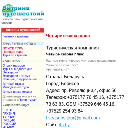
Белорусский туристический
сервер
Витрина путешествий
Четыре сезона плюс
Главная страница
ТУРЫ, ТУРИЗМ И ОТДЫХ
Туристическая компания
ПОИСК ТУРА
Горящие туры
Четыре сезона плюс
Туры по странам
Частное туристическое унитарное предприятие
ВИДЫ ТУРОВ:
"Четыре сезона плюс"
Отдых на море
Туры выходного дня
УНП 690641427
Экскурсии
Экскурсии + отдых
Страна: Беларусь
Лечение, оздоровление
Город: Борисов
Детский отдых
Молодежные туры
Адрес: пр. Революции,4, офис 56
Отдых на каникулах
Другие виды туров - на
Телефон: +375177 76 45 16, +375177
странице «
Поиск тура
»
73 63 83, GSM +37529 646 45 16,
ЧАЩЕ ВСЕГО ИЩУТ:
ЕГИПЕТ
+37529 254 93 84
ГРУЗИЯ
ТУРЦИЯ
f.seasons.tour@gmail.com
ГРЕЦИЯ
РОССИЯ
Сайт:
4s.by
ИТАЛИЯ