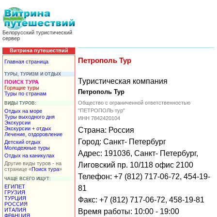
Белорусский туристический
сервер
Витрина путешествий
Петрополь Тур
Главная страница
ТУРЫ, ТУРИЗМ И ОТДЫХ
Туристическая компания
ПОИСК ТУРА
Горящие туры
Петрополь Тур
Туры по странам
Общество с ограниченной ответственностью
ВИДЫ ТУРОВ:
"ПЕТРОПОЛЬ тур"
Отдых на море
Туры выходного дня
ИНН 7842420104
Экскурсии
Экскурсии + отдых
Страна: Россия
Лечение, оздоровление
Город: Санкт- Петербург
Детский отдых
Молодежные туры
Адрес: 191036, Санкт- Петербург,
Отдых на каникулах
Другие виды туров - на
Лиговский пр. 10/118 офис 2100
странице «
Поиск тура
»
Телефон: +7 (812) 717-06-72, 454-19-
ЧАЩЕ ВСЕГО ИЩУТ:
ЕГИПЕТ
81
ГРУЗИЯ
ТУРЦИЯ
Факс: +7 (812) 717-06-72, 458-19-81
РОССИЯ
ИТАЛИЯ
Время работы: 10:00 - 19:00
ФРАНЦИЯ