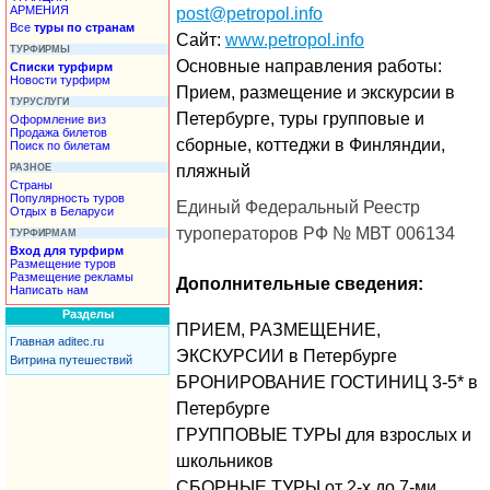
АРМЕНИЯ
post@petropol.info
Все
туры по странам
Сайт:
www.petropol.info
ТУРФИРМЫ
Основные направления работы:
Списки турфирм
Новости турфирм
Прием, размещение и экскурсии в
ТУРУСЛУГИ
Петербурге, туры групповые и
Оформление виз
Продажа билетов
сборные, коттеджи в Финляндии,
Поиск по билетам
РАЗНОЕ
пляжный
Страны
Популярность туров
Единый Федеральный Реестр
Отдых в Беларуси
туроператоров РФ № МВТ 006134
ТУРФИРМАМ
Вход для турфирм
Размещение туров
Размещение рекламы
Дополнительные сведения:
Написать нам
Разделы
ПРИЕМ, РАЗМЕЩЕНИЕ,
Главная aditec.ru
ЭКСКУРСИИ в Петербурге
Витрина путешествий
БРОНИРОВАНИЕ ГОСТИНИЦ 3-5* в
Петербурге
ГРУППОВЫЕ ТУРЫ для взрослых и
школьников
СБОРНЫЕ ТУРЫ от 2-х до 7-ми