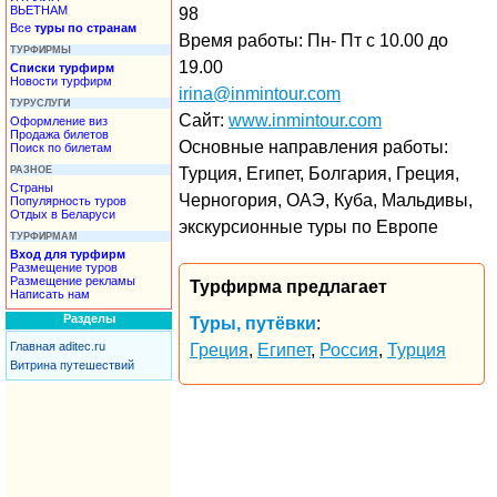
ВЬЕТНАМ
98
Все
туры по странам
Время работы: Пн- Пт с 10.00 до
ТУРФИРМЫ
19.00
Списки турфирм
Новости турфирм
irina@inmintour.com
ТУРУСЛУГИ
Сайт:
www.inmintour.com
Оформление виз
Продажа билетов
Основные направления работы:
Поиск по билетам
РАЗНОЕ
Турция, Египет, Болгария, Греция,
Страны
Черногория, ОАЭ, Куба, Мальдивы,
Популярность туров
Отдых в Беларуси
экскурсионные туры по Европе
ТУРФИРМАМ
Вход для турфирм
Размещение туров
Размещение рекламы
Турфирма предлагает
Написать нам
Разделы
Туры, путёвки
:
Главная aditec.ru
Греция
,
Египет
,
Россия
,
Турция
Витрина путешествий