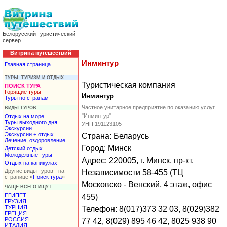
Белорусский туристический
сервер
Витрина путешествий
Инминтур
Главная страница
ТУРЫ, ТУРИЗМ И ОТДЫХ
Туристическая компания
ПОИСК ТУРА
Горящие туры
Инминтур
Туры по странам
Частное унитарное предприятие по оказанию услуг
ВИДЫ ТУРОВ:
"Инминтур"
Отдых на море
Туры выходного дня
УНП 191123105
Экскурсии
Экскурсии + отдых
Страна: Беларусь
Лечение, оздоровление
Город: Минск
Детский отдых
Молодежные туры
Адрес: 220005, г. Минск, пр-кт.
Отдых на каникулах
Другие виды туров - на
Независимости 58-455 (ТЦ
странице «
Поиск тура
»
Московско - Венский, 4 этаж, офис
ЧАЩЕ ВСЕГО ИЩУТ:
ЕГИПЕТ
455)
ГРУЗИЯ
ТУРЦИЯ
Телефон: 8(017)373 32 03, 8(029)382
ГРЕЦИЯ
РОССИЯ
77 42, 8(029) 895 46 42, 8025 938 90
ИТАЛИЯ