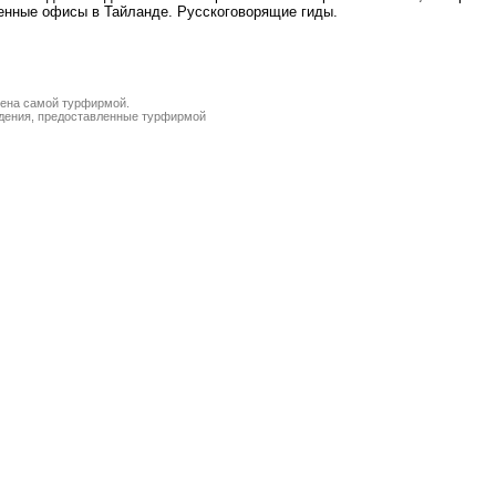
венные офисы в Тайланде. Русскоговорящие гиды.
лена самой турфирмой.
ведения, предоставленные турфирмой