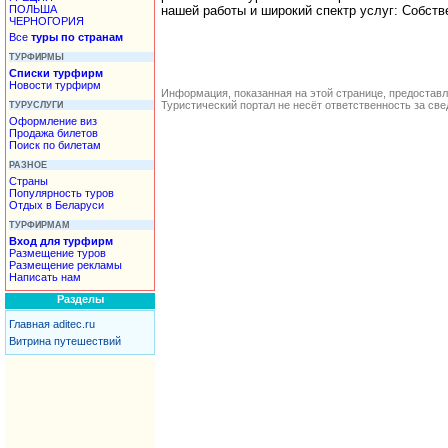
ПОЛЬША
нашей работы и широкий спектр услуг: Собст
ЧЕРНОГОРИЯ
Все
туры по странам
ТУРФИРМЫ
Списки турфирм
Новости турфирм
Информация, показанная на этой странице, предостав
Туристический портал не несёт ответственность за с
ТУРУСЛУГИ
Оформление виз
Продажа билетов
Поиск по билетам
РАЗНОЕ
Страны
Популярность туров
Отдых в Беларуси
ТУРФИРМАМ
Вход для турфирм
Размещение туров
Размещение рекламы
Написать нам
Разделы
Главная aditec.ru
Витрина путешествий