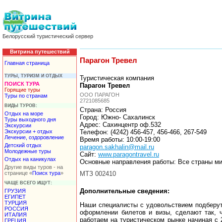
Белорусский туристический сервер
Витрина путешествий
Парагон Тревел
Главная страница
ТУРЫ, ТУРИЗМ И ОТДЫХ
Туристическая компания
ПОИСК ТУРА
Парагон Тревел
Горящие туры
ООО ПАРАГОН
Туры по странам
2721085685
ВИДЫ ТУРОВ:
Страна: Россия
Отдых на море
Город: Южно- Сахалинск
Туры выходного дня
Адрес: Сахинцентр оф.532
Экскурсии
Экскурсии + отдых
Телефон: (4242) 456-457, 456-466, 267-549
Лечение, оздоровление
Время работы: 10:00-19:00
Детский отдых
paragon.sakhalin@mail.ru
Молодежные туры
Сайт:
www.paragontravel.ru
Отдых на каникулах
Основные направления работы: Все страны м
Другие виды туров - на
странице «
Поиск тура
»
МТЗ 002410
ЧАЩЕ ВСЕГО ИЩУТ:
Дополнительные сведения:
ГРУЗИЯ
ЕГИПЕТ
ТУРЦИЯ
Наши специалисты с удовольствием подберут 
РОССИЯ
оформлении билетов и визы, сделают так, 
ИТАЛИЯ
работаем на туристическом рынке начиная с 
ГРЕЦИЯ