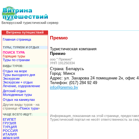
Белорусский туристический сервер
Витрина путешествий
Премио
Главная страница
ТУРЫ, ТУРИЗМ И ОТДЫХ
Туристическая компания
ПОИСК ТУРА
Премио
Горящие туры
ооо " Премио"
Туры по странам
УНП 191250334
ВИДЫ ТУРОВ:
Страна: Беларусь
Отдых на море
Город: Минск
Туры выходного дня
Адрес: ул. Захарова 24 помещение 2н, офис 4
Экскурсии
Экскурсии + отдых
Телефон: (017) 284 92 49
Лечение, оздоровление
info@premio.by
Детский отдых
Молодежные туры
Отдых на каникулах
Другие виды туров - на
странице «
Поиск тура
»
ЧАЩЕ ВСЕГО ИЩУТ:
Информация, показанная на этой странице, предостав
ЕГИПЕТ
Туристический портал не несёт ответственность за с
ГРУЗИЯ
ТУРЦИЯ
РОССИЯ
ИТАЛИЯ
ФРАНЦИЯ