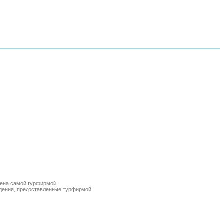
лена самой турфирмой.
ведения, предоставленные турфирмой