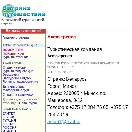
Белорусский туристический
сервер
Витрина путешествий
Асфо-тревел
Главная страница
ТУРЫ, ТУРИЗМ И ОТДЫХ
Туристическая компания
ПОИСК ТУРА
Горящие туры
Асфо-тревел
Туры по странам
Частное туристическое унитарное предприятие
ВИДЫ ТУРОВ:
"АСФО- ТРЕВЕЛ"
Отдых на море
Туры выходного дня
УНП 191270537
Экскурсии
Экскурсии + отдых
Страна: Беларусь
Лечение, оздоровление
Город: Минск
Детский отдых
Молодежные туры
Адрес: 220005 г. Минск, пр.
Отдых на каникулах
Другие виды туров - на
Машерова, 3-12
странице «
Поиск тура
»
Телефон: +375 17 284 76 05, +375 17
ЧАЩЕ ВСЕГО ИЩУТ:
ЕГИПЕТ
284 78 59
ГРУЗИЯ
ТУРЦИЯ
asfo61@mail.ru
ГРЕЦИЯ
РОССИЯ
ИТАЛИЯ