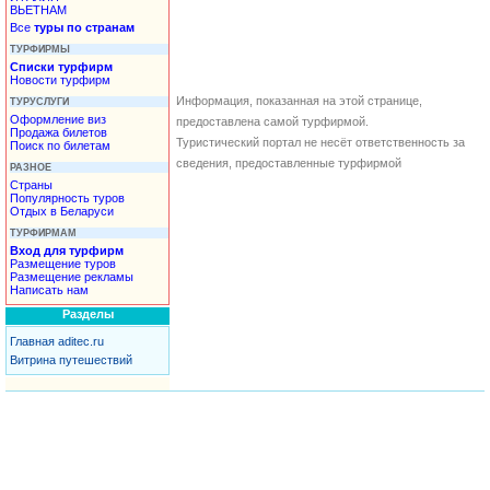
ВЬЕТНАМ
Все
туры по странам
ТУРФИРМЫ
Списки турфирм
Новости турфирм
Информация, показанная на этой странице,
ТУРУСЛУГИ
Оформление виз
предоставлена самой турфирмой.
Продажа билетов
Туристический портал не несёт ответственность за
Поиск по билетам
сведения, предоставленные турфирмой
РАЗНОЕ
Страны
Популярность туров
Отдых в Беларуси
ТУРФИРМАМ
Вход для турфирм
Размещение туров
Размещение рекламы
Написать нам
Разделы
Главная aditec.ru
Витрина путешествий