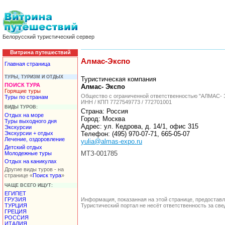
Белорусский туристический сервер
Витрина путешествий
Алмас-Экспо
Главная страница
ТУРЫ, ТУРИЗМ И ОТДЫХ
Туристическая компания
ПОИСК ТУРА
Алмас- Экспо
Горящие туры
Общество с ограниченной ответственностью "АЛМАС-
Туры по странам
ИНН / КПП 7727549773 / 772701001
ВИДЫ ТУРОВ:
Страна: Россия
Отдых на море
Город: Москва
Туры выходного дня
Адрес: ул. Кедрова, д. 14/1, офис 315
Экскурсии
Экскурсии + отдых
Телефон: (495) 970-07-71, 665-05-07
Лечение, оздоровление
yulia@almas-expo.ru
Детский отдых
МТЗ-001785
Молодежные туры
Отдых на каникулах
Другие виды туров - на
странице «
Поиск тура
»
ЧАЩЕ ВСЕГО ИЩУТ:
ЕГИПЕТ
ГРУЗИЯ
Информация, показанная на этой странице, предостав
ТУРЦИЯ
Туристический портал не несёт ответственность за с
ГРЕЦИЯ
РОССИЯ
ИТАЛИЯ