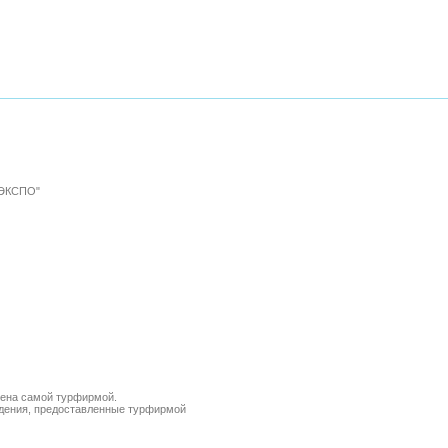
 ЭКСПО"
лена самой турфирмой.
ведения, предоставленные турфирмой