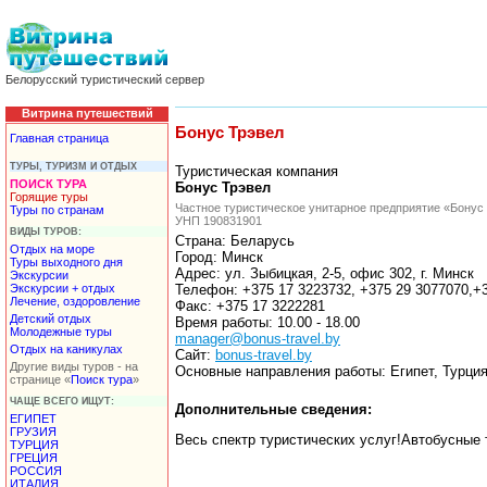
Белорусский туристический сервер
Витрина путешествий
Бонус Трэвел
Главная страница
ТУРЫ, ТУРИЗМ И ОТДЫХ
Туристическая компания
ПОИСК ТУРА
Бонус Трэвел
Горящие туры
Частное туристическое унитарное предприятие «Бонус
Туры по странам
УНП 190831901
ВИДЫ ТУРОВ:
Страна: Беларусь
Отдых на море
Город: Минск
Туры выходного дня
Адрес: ул. Зыбицкая, 2-5, офис 302, г. Минск
Экскурсии
Экскурсии + отдых
Телефон: +375 17 3223732, +375 29 3077070,+3
Лечение, оздоровление
Факс: +375 17 3222281
Детский отдых
Время работы: 10.00 - 18.00
Молодежные туры
manager@bonus-travel.by
Отдых на каникулах
Сайт:
bonus-travel.by
Другие виды туров - на
Основные направления работы: Египет, Турция
странице «
Поиск тура
»
ЧАЩЕ ВСЕГО ИЩУТ:
Дополнительные сведения:
ЕГИПЕТ
ГРУЗИЯ
Весь спектр туристических услуг!Автобусные
ТУРЦИЯ
ГРЕЦИЯ
РОССИЯ
ИТАЛИЯ