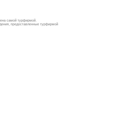
лена самой турфирмой.
ведения, предоставленные турфирмой