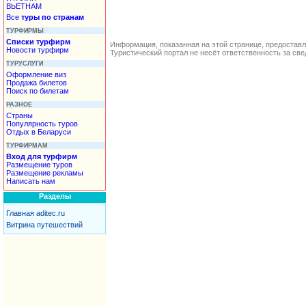
ВЬЕТНАМ
Все
туры по странам
ТУРФИРМЫ
Списки турфирм
Информация, показанная на этой странице, предостав
Новости турфирм
Туристический портал не несёт ответственность за с
ТУРУСЛУГИ
Оформление виз
Продажа билетов
Поиск по билетам
РАЗНОЕ
Страны
Популярность туров
Отдых в Беларуси
ТУРФИРМАМ
Вход для турфирм
Размещение туров
Размещение рекламы
Написать нам
Разделы
Главная aditec.ru
Витрина путешествий