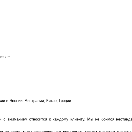
ригут»
ии в Японии, Австралии, Китае, Греции
el с вниманием относится к каждому клиенту. Мы не боимся нестанд
ов по всему миру позволяют нам предлагать нашим туристам туристич