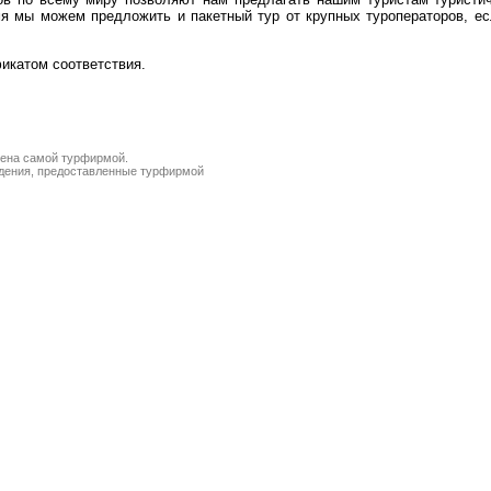
мя мы можем предложить и пакетный тур от крупных туроператоров, е
икатом соответствия.
лена самой турфирмой.
ведения, предоставленные турфирмой