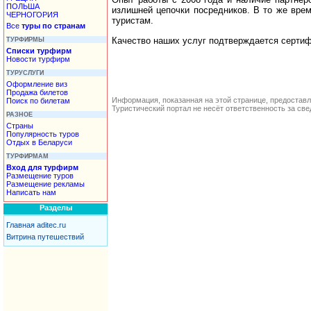
ПОЛЬША
излишней цепочки посредников. В то же вре
ЧЕРНОГОРИЯ
туристам.
Все
туры по странам
Качество наших услуг подтверждается сертиф
ТУРФИРМЫ
Списки турфирм
Новости турфирм
ТУРУСЛУГИ
Оформление виз
Продажа билетов
Информация, показанная на этой странице, предостав
Поиск по билетам
Туристический портал не несёт ответственность за с
РАЗНОЕ
Страны
Популярность туров
Отдых в Беларуси
ТУРФИРМАМ
Вход для турфирм
Размещение туров
Размещение рекламы
Написать нам
Разделы
Главная aditec.ru
Витрина путешествий