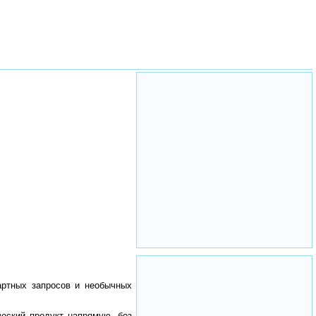
артных запросов и необычных
еский продукт напрямую, без