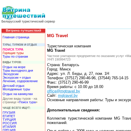
Белорусский туристический сервер
Витрина путешествий
MG Travel
Главная страница
ТУРЫ, ТУРИЗМ И ОТДЫХ
Туристическая компания
ПОИСК ТУРА
MG Travel
Горящие туры
Частное унитарное предприятие по оказанию услуг «Ма
Туры по странам
УНП 190994723
ВИДЫ ТУРОВ:
Страна: Беларусь
Отдых на море
Город: Минск
Туры выходного дня
Адрес: ул. Л. Беды, д. 27, пом. 1Н
Экскурсии
Экскурсии + отдых
Телефон: (37517) 290-46-96, (37544) 765-14-15
Лечение, оздоровление
Факс: (37517) 290-46-99
Детский отдых
Время работы: с 10.00 до 18.00
Молодежные туры
office@mgtravel.by
Отдых на каникулах
Сайт:
mgtravel.by
Другие виды туров - на
Основные направления работы: Туры и экскурс
странице «
Поиск тура
»
ЧАЩЕ ВСЕГО ИЩУТ:
Дополнительные сведения:
ГРУЗИЯ
ЕГИПЕТ
Коллектив туристической компании MG Trav
ТУРЦИЯ
пожеланий.
РОССИЯ
ИТАЛИЯ
ГРЕЦИЯ
Опыт работы с 2008 года и наличие партнер