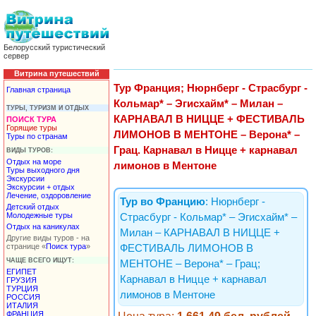
Белорусский туристический
сервер
Витрина путешествий
Тур Франция; Нюрнберг - Страсбург -
Главная страница
Кольмар* – Эгисхайм* – Милан –
ТУРЫ, ТУРИЗМ И ОТДЫХ
КАРНАВАЛ В НИЦЦЕ + ФЕСТИВАЛЬ
ПОИСК ТУРА
Горящие туры
ЛИМОНОВ В МЕНТОНЕ – Верона* –
Туры по странам
Грац. Карнавал в Ницце + карнавал
ВИДЫ ТУРОВ:
Отдых на море
лимонов в Ментоне
Туры выходного дня
Экскурсии
Экскурсии + отдых
Лечение, оздоровление
Тур во Францию
: Нюрнберг -
Детский отдых
Молодежные туры
Страсбург - Кольмар* – Эгисхайм* –
Отдых на каникулах
Милан – КАРНАВАЛ В НИЦЦЕ +
Другие виды туров - на
странице «
Поиск тура
»
ФЕСТИВАЛЬ ЛИМОНОВ В
ЧАЩЕ ВСЕГО ИЩУТ:
МЕНТОНЕ – Верона* – Грац;
ЕГИПЕТ
Карнавал в Ницце + карнавал
ГРУЗИЯ
ТУРЦИЯ
лимонов в Ментоне
РОССИЯ
ИТАЛИЯ
ФРАНЦИЯ