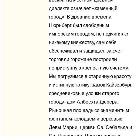
диалекте означает «каменный
город». В древние времена
Нюрнберг был свободным
имперским городом, не подчинялся
никакому княжеству, сам себя
обеспечивал и защищал, за счет
торговли горожане построили
неприступную крепостную систему.
Мы погрузимся в старинную красоту
и истинную готику: замок Кайзербург,
средневековые улочки старого
города, дом Албрехта Дюрера,
Рыночная площадь со знаменитым
фонтаном-колодцем и церковью
Девы Марии, церкви Св. Себальда и
Св. Лаврентия. Попьем пивка и