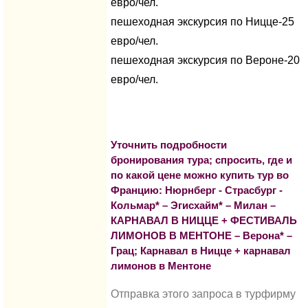
евро/чел.
пешеходная экскурсия по Ницце-25
евро/чел.
пешеходная экскурсия по Вероне-20
евро/чел.
Уточнить подробности
бронирования тура; спросить, где и
по какой цене можно купить тур во
Францию: Нюрнберг - Страсбург -
Кольмар* – Эгисхайм* – Милан –
КАРНАВАЛ В НИЦЦЕ + ФЕСТИВАЛЬ
ЛИМОНОВ В МЕНТОНЕ – Верона* –
Грац; Карнавал в Ницце + карнавал
лимонов в Ментоне
Отправка этого запроса в турфирму