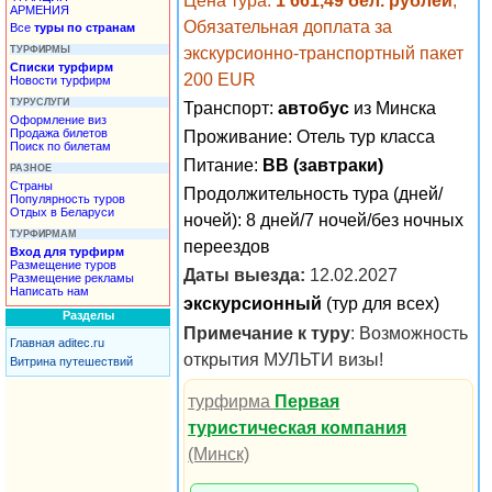
Цена тура:
1 661,49 бел. рублей
,
АРМЕНИЯ
Обязательная доплата за
Все
туры по странам
ТУРФИРМЫ
экскурсионно-транспортный пакет
Списки турфирм
200 EUR
Новости турфирм
ТУРУСЛУГИ
Транспорт:
автобус
из Минска
Оформление виз
Продажа билетов
Проживание:
Отель тур класса
Поиск по билетам
Питание:
BB (завтраки)
РАЗНОЕ
Страны
Продолжительность тура (дней/
Популярность туров
Отдых в Беларуси
ночей): 8 дней/7 ночей/без ночных
ТУРФИРМАМ
переездов
Вход для турфирм
Размещение туров
Даты выезда:
12.02.2027
Размещение рекламы
Написать нам
экскурсионный
(тур для всех)
Разделы
Примечание к туру
: Возможность
Главная aditec.ru
открытия МУЛЬТИ визы!
Витрина путешествий
турфирма
Первая
туристическая компания
(Минск)