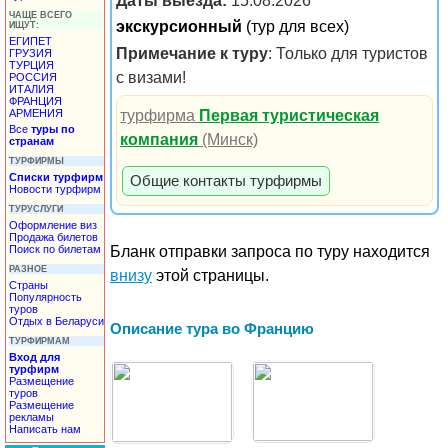
Даты выезда:
15.08.2026
ЧАЩЕ ВСЕГО
экскурсионный
(тур для всех)
ИЩУТ:
ЕГИПЕТ
Примечание к туру
: Только для туристов
ГРУЗИЯ
ТУРЦИЯ
с визами!
РОССИЯ
ИТАЛИЯ
ФРАНЦИЯ
турфирма
Первая туристическая
АРМЕНИЯ
Все
туры по
компания
(Минск)
странам
ТУРФИРМЫ
Списки турфирм
Общие контакты турфирмы
Новости турфирм
ТУРУСЛУГИ
Оформление виз
Продажа билетов
Поиск по билетам
Бланк отправки запроса по туру находится
РАЗНОЕ
внизу
этой страницы.
Страны
Популярность
туров
Отдых в Беларуси
Описание тура во Францию
ТУРФИРМАМ
Вход для
турфирм
Размещение
туров
Размещение
рекламы
Написать нам