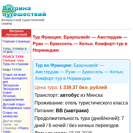
Белорусский туристический
сервер
Витрина
путешествий
Тур Франция; Брауншвейг — Амстердам —
Главная страница
Руан — Брюссель — Кельн. Комфорт-тур в
ТУРЫ, ТУРИЗМ И
Нормандию
ОТДЫХ
ПОИСК ТУРА
Горящие туры
Туры по странам
Тур во Францию
: Брауншвейг —
ВИДЫ ТУРОВ:
Амстердам — Руан — Брюссель — Кельн;
Отдых на море
Комфорт-тур в Нормандию
Туры выходного
дня
Экскурсии
Цена тура:
1 339,37 бел. рублей
Экскурсии +
отдых
Транспорт:
автобус
из Минска
Лечение,
оздоровление
Проживание:
отель туристического класса
Детский отдых
Молодежные туры
Питание:
BB (завтраки)
Отдых на
каникулах
Продолжительность тура (дней/ночей): 7
Другие виды
туров - на
дней / 6 ночей / без ночных переездов
странице «
Поиск
тура
»