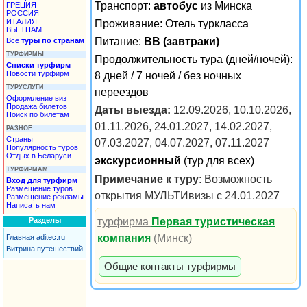
Транспорт:
автобус
из Минска
ГРЕЦИЯ
РОССИЯ
ИТАЛИЯ
Проживание:
Отель туркласса
ВЬЕТНАМ
Питание:
BB (завтраки)
Все
туры по странам
ТУРФИРМЫ
Продолжительность тура (дней/ночей):
Списки турфирм
Новости турфирм
8 дней / 7 ночей / без ночных
ТУРУСЛУГИ
переездов
Оформление виз
Продажа билетов
Даты выезда:
12.09.2026, 10.10.2026,
Поиск по билетам
01.11.2026, 24.01.2027, 14.02.2027,
РАЗНОЕ
Страны
07.03.2027, 04.07.2027, 07.11.2027
Популярность туров
Отдых в Беларуси
экскурсионный
(тур для всех)
ТУРФИРМАМ
Примечание к туру
: Возможность
Вход для турфирм
Размещение туров
открытия МУЛЬТИвизы с 24.01.2027
Размещение рекламы
Написать нам
турфирма
Первая туристическая
Разделы
компания
(Минск)
Главная aditec.ru
Витрина путешествий
Общие контакты турфирмы