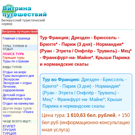
Белорусский туристический
сервер
Витрина путешествий
Тур Франция; Дрезден - Брюссель -
Главная страница
Брюгге* - Париж (3 дня) - Нормандия*
ТУРЫ, ТУРИЗМ И
ОТДЫХ
(Руан - Этрета / Онфлёр - Трувиль) - Мец*
ПОИСК ТУРА
- Франкфурт-на- Майне*. Крыши Парижа
Горящие туры
Туры по странам
и нормандские скалы
ВИДЫ ТУРОВ:
Отдых на море
Туры выходного дня
Тур во Францию
: Дрезден - Брюссель -
Экскурсии
Экскурсии + отдых
Брюгге* - Париж (3 дня) - Нормандия*
Лечение,
оздоровление
(Руан - Этрета / Онфлёр - Трувиль) -
Детский отдых
Молодежные туры
Мец* - Франкфурт-на- Майне*; Крыши
Отдых на каникулах
Парижа и нормандские скалы
Другие виды туров -
на странице «
Поиск
Цена тура:
1 610,63 бел. рублей
, + 150
тура
»
ЧАЩЕ ВСЕГО ИЩУТ:
бел руб (информационно-консультацио
ЕГИПЕТ
нная услуга)
ГРУЗИЯ
ТУРЦИЯ