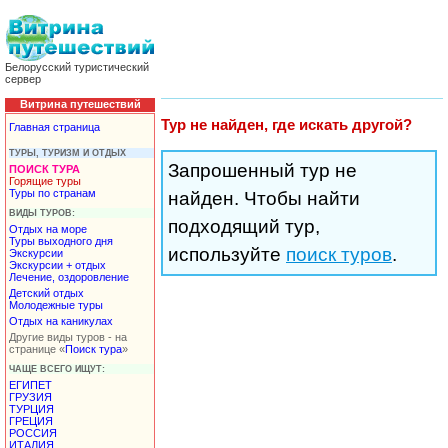
Белорусский туристический
сервер
Витрина путешествий
Тур не найден, где искать другой?
Главная страница
ТУРЫ, ТУРИЗМ И ОТДЫХ
Запрошенный тур не
ПОИСК ТУРА
Горящие туры
Туры по странам
найден. Чтобы найти
ВИДЫ ТУРОВ:
подходящий тур,
Отдых на море
Туры выходного дня
используйте
поиск туров
.
Экскурсии
Экскурсии + отдых
Лечение, оздоровление
Детский отдых
Молодежные туры
Отдых на каникулах
Другие виды туров - на
странице «
Поиск тура
»
ЧАЩЕ ВСЕГО ИЩУТ:
ЕГИПЕТ
ГРУЗИЯ
ТУРЦИЯ
ГРЕЦИЯ
РОССИЯ
ИТАЛИЯ