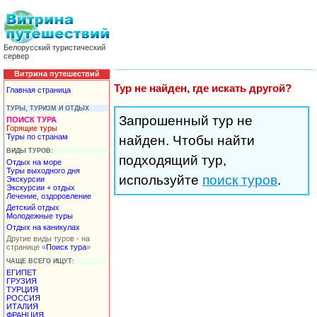
Белорусский туристический
сервер
Витрина путешествий
Тур не найден, где искать другой?
Главная страница
ТУРЫ, ТУРИЗМ И ОТДЫХ
Запрошенный тур не
ПОИСК ТУРА
Горящие туры
Туры по странам
найден. Чтобы найти
ВИДЫ ТУРОВ:
подходящий тур,
Отдых на море
Туры выходного дня
используйте
поиск туров
.
Экскурсии
Экскурсии + отдых
Лечение, оздоровление
Детский отдых
Молодежные туры
Отдых на каникулах
Другие виды туров - на
странице «
Поиск тура
»
ЧАЩЕ ВСЕГО ИЩУТ:
ЕГИПЕТ
ГРУЗИЯ
ТУРЦИЯ
РОССИЯ
ИТАЛИЯ
ФРАНЦИЯ