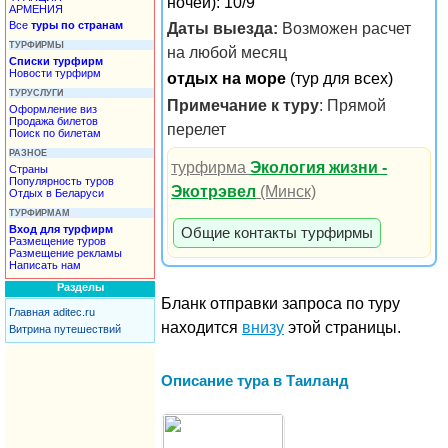
ночей): 10/9
АРМЕНИЯ
Все
туры по странам
Даты выезда:
Возможен расчет
ТУРФИРМЫ
на любой месяц
Списки турфирм
Новости турфирм
отдых на море
(тур для всех)
ТУРУСЛУГИ
Примечание к туру
: Прямой
Оформление виз
Продажа билетов
перелет
Поиск по билетам
РАЗНОЕ
турфирма
Экология жизни -
Страны
Популярность туров
Экотрэвел
(Минск)
Отдых в Беларуси
ТУРФИРМАМ
Вход для турфирм
Общие контакты турфирмы
Размещение туров
Размещение рекламы
Написать нам
Разделы
Бланк отправки запроса по туру
Главная aditec.ru
находится
внизу
этой страницы.
Витрина путешествий
Описание тура в Таиланд