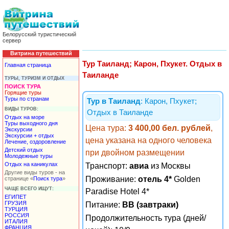
Белорусский туристический
сервер
Витрина путешествий
Тур Таиланд; Карон, Пхукет. Отдых в
Главная страница
Таиланде
ТУРЫ, ТУРИЗМ И ОТДЫХ
ПОИСК ТУРА
Горящие туры
Туры по странам
Тур в Таиланд
: Карон, Пхукет;
ВИДЫ ТУРОВ:
Отдых в Таиланде
Отдых на море
Туры выходного дня
Цена тура:
3 400,00 бел. рублей
,
Экскурсии
Экскурсии + отдых
цена указана на одного человека
Лечение, оздоровление
Детский отдых
при двойном размещении
Молодежные туры
Отдых на каникулах
Транспорт:
авиа
из Москвы
Другие виды туров - на
Проживание:
отель 4*
Golden
странице «
Поиск тура
»
ЧАЩЕ ВСЕГО ИЩУТ:
Paradise Hotel 4*
ЕГИПЕТ
ГРУЗИЯ
Питание:
BB (завтраки)
ТУРЦИЯ
РОССИЯ
Продолжительность тура (дней/
ИТАЛИЯ
ФРАНЦИЯ