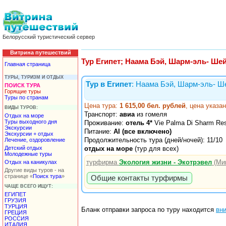
Белорусский туристический сервер
Витрина путешествий
Тур Египет; Наама Бэй, Шарм-эль- Шей
Главная страница
ТУРЫ, ТУРИЗМ И ОТДЫХ
Тур в Египет
: Наама Бэй, Шарм-эль- Ш
ПОИСК ТУРА
Горящие туры
Туры по странам
Цена тура:
1 615,00 бел. рублей
, цена указа
ВИДЫ ТУРОВ:
Транспорт:
авиа
из гомеля
Отдых на море
Туры выходного дня
Проживание:
отель 4*
Vie Palma Di Sharm Reso
Экскурсии
Питание:
AI (все включено)
Экскурсии + отдых
Продолжительность тура (дней/ночей): 11/10
Лечение, оздоровление
Детский отдых
отдых на море
(тур для всех)
Молодежные туры
турфирма
Экология жизни - Экотрэвел
(Ми
Отдых на каникулах
Другие виды туров - на
странице «
Поиск тура
»
Общие контакты турфирмы
ЧАЩЕ ВСЕГО ИЩУТ:
ЕГИПЕТ
ГРУЗИЯ
ТУРЦИЯ
Бланк отправки запроса по туру находится
вн
ГРЕЦИЯ
РОССИЯ
ИТАЛИЯ