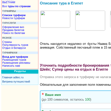
ВЬЕТНАМ
Описание тура в Египет
Все
туры по странам
ТУРФИРМЫ
Списки турфирм
Новости турфирм
ТУРУСЛУГИ
Оформление виз
Продажа билетов
Поиск по билетам
РАЗНОЕ
Страны
Отель находится недалеко от бухты Наама Бе
Популярность туров
анимация. Собственный песчаный пляж в 15 ми
Отдых в Беларуси
ТУРФИРМАМ
Вход для турфирм
Размещение туров
Размещение рекламы
Уточнить подробности бронирования ту
Написать нам
Шейх; Супер цены на отдых в Египте
Разделы
Отправка этого запроса в турфирму не налаг
Главная aditec.ru
Витрина путешествий
Обязательные для заполнения поля помечен
Ваше имя
(до 100 символов, осталось
100
)