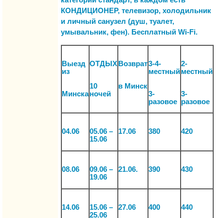
категории
стандарт
, в каждом есть
КОНДИЦИОНЕР, телевизор, холодильник
и личный санузел (душ, туалет,
умывальник, фен). Бесплатный Wi-Fi.
Выезд
ОТДЫХ
Возврат
3-4-
2-
из
местный
местный
10
в Минск
Минска
ночей
3-
3-
разовое
разовое
04.06
05.06 –
17.06
380
420
15.06
08.06
09.06 –
21.06.
390
430
19.06
14.06
15.06 –
27.06
400
440
25.06