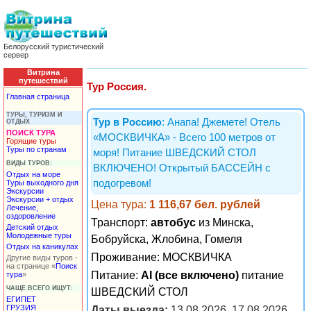
Белорусский туристический
сервер
Витрина
путешествий
Тур Россия.
Главная страница
ТУРЫ, ТУРИЗМ И
Тур в Россию
: Анапа! Джемете! Отель
ОТДЫХ
ПОИСК ТУРА
«МОСКВИЧКА» - Всего 100 метров от
Горящие туры
Туры по странам
моря! Питание ШВЕДСКИЙ СТОЛ
ВИДЫ ТУРОВ:
ВКЛЮЧЕНО! Открытый БАССЕЙН с
Отдых на море
подогревом!
Туры выходного дня
Экскурсии
Экскурсии + отдых
Цена тура:
1 116,67 бел. рублей
Лечение,
оздоровление
Транспорт:
автобус
из Минска,
Детский отдых
Молодежные туры
Бобруйска, Жлобина, Гомеля
Отдых на каникулах
Проживание:
МОСКВИЧКА
Другие виды туров -
на странице «
Поиск
Питание:
AI (все включено)
питание
тура
»
ЧАЩЕ ВСЕГО ИЩУТ:
ШВЕДСКИЙ СТОЛ
ЕГИПЕТ
ГРУЗИЯ
Даты выезда:
13.08.2026, 17.08.2026,