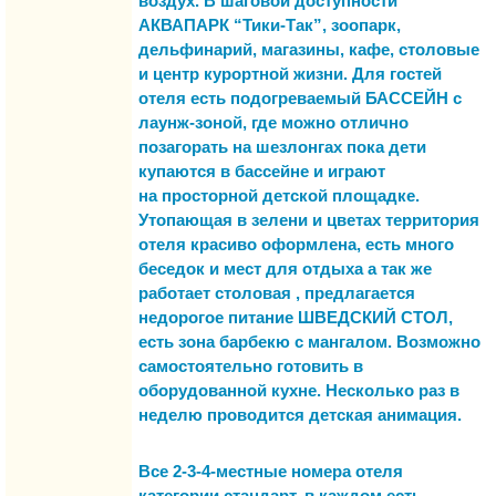
воздух.
В шаговой доступности
АКВАПАРК
“Тики-Так”,
зоопарк,
дельфинарий, магазины, кафе, столовые
и центр курортной жизни. Для гостей
отеля есть
подогреваемый БАССЕЙН
с
лаунж-зоной, где можно отлично
позагорать на шезлонгах пока дети
купаются в бассейне и играют
на
просторной детской площадке
.
Утопающая в зелени и цветах территория
отеля красиво оформлена, есть много
беседок и мест для отдыха а так же
работает
столовая
, предлагается
недорогое питание
ШВЕДСКИЙ СТОЛ
,
есть зона барбекю с мангалом. Возможно
самостоятельно готовить в
оборудованной кухне. Несколько раз в
неделю проводится
детская анимация
.
Все 2-3-4-местные номера отеля