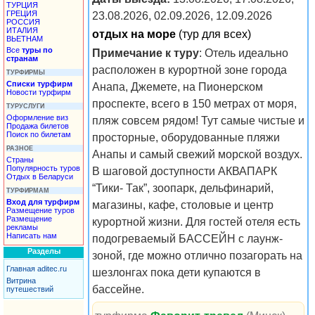
ТУРЦИЯ
ГРЕЦИЯ
23.08.2026, 02.09.2026, 12.09.2026
РОССИЯ
ИТАЛИЯ
отдых на море
(тур для всех)
ВЬЕТНАМ
Все
туры по
Примечание к туру
: Отель идеально
странам
расположен в курортной зоне города
ТУРФИРМЫ
Списки турфирм
Анапа, Джемете, на Пионерском
Новости турфирм
проспекте, всего в 150 метрах от моря,
ТУРУСЛУГИ
Оформление виз
пляж совсем рядом! Тут самые чистые и
Продажа билетов
Поиск по билетам
просторные, оборудованные пляжи
РАЗНОЕ
Анапы и самый свежий морской воздух.
Страны
Популярность туров
В шаговой доступности АКВАПАРК
Отдых в Беларуси
“Тики- Так”, зоопарк, дельфинарий,
ТУРФИРМАМ
Вход для турфирм
магазины, кафе, столовые и центр
Размещение туров
Размещение
курортной жизни. Для гостей отеля есть
рекламы
Написать нам
подогреваемый БАССЕЙН с лаунж-
Разделы
зоной, где можно отлично позагорать на
Главная aditec.ru
шезлонгах пока дети купаются в
Витрина
бассейне.
путешествий