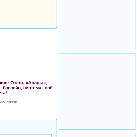
азию: Отель «Апсны»,
, бассейн, система "всё
та!
ом связи.