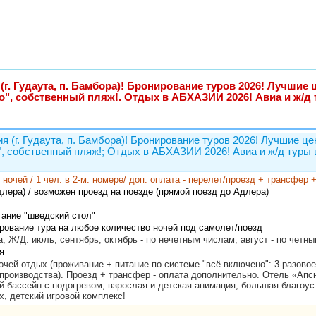
(г. Гудаута, п. Бамбора)! Бронирование туров 2026! Лучшие
но", собственный пляж!. Отдых в АБХАЗИИ 2026! Авиа и ж/д
я (г. Гудаута, п. Бамбора)! Бронирование туров 2026! Лучшие ц
", собственный пляж!; Отдых в АБХАЗИИ 2026! Авиа и ж/д туры 
 7 ночей / 1 чел. в 2-м. номере/ доп. оплата - перелет/проезд + трансфер
лера) / возможен проезд на поезде (прямой поезд до Адлера)
тание "шведский стол"
рование тура на любое количество ночей под самолет/поезд
; Ж/Д: июль, сентябрь, октябрь - по нечетным числам, август - по четн
я
ночей отдых (проживание + питание по системе "всё включено": 3-разово
производства). Проезд + трансфер - оплата дополнительно. Отель «Апсн
й бассейн с подогревом, взрослая и детская анимация, большая благоус
, детский игровой комплекс!