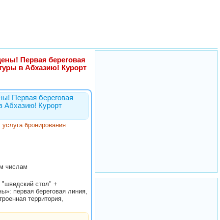
 цены! Первая береговая
 туры в Абхазию! Курорт
ены! Первая береговая
в Абхазию! Курорт
 + услуга бронирования
ым числам
е "шведский стол" +
ы»: первая береговая линия,
троенная территория,