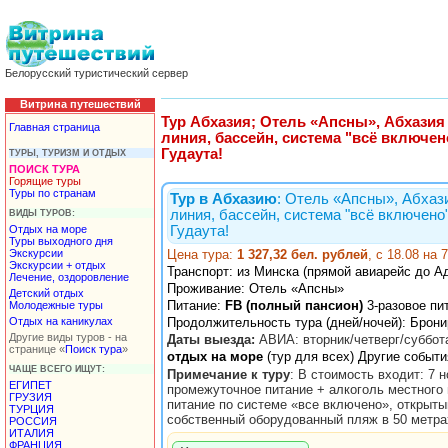
Белорусский туристический сервер
Витрина путешествий
Тур Абхазия; Отель «Апсны», Абхазия 
Главная страница
линия, бассейн, система "всё включе
Гудаута!
ТУРЫ, ТУРИЗМ И ОТДЫХ
ПОИСК ТУРА
Горящие туры
Туры по странам
Тур в Абхазию
: Отель «Апсны», Абхази
линия, бассейн, система "всё включено
ВИДЫ ТУРОВ:
Отдых на море
Гудаута!
Туры выходного дня
Экскурсии
Цена тура:
1 327,32 бел. рублей
, с 18.08 на
Экскурсии + отдых
Транспорт:
из Минска (прямой авиарейс до Ад
Лечение, оздоровление
Проживание:
Отель «Апсны»
Детский отдых
Питание:
FB (полный пансион)
3-разовое пи
Молодежные туры
Отдых на каникулах
Продолжительность тура (дней/ночей): Брони
Другие виды туров - на
Даты выезда:
АВИА: вторник/четверг/суббота
странице «
Поиск тура
»
отдых на море
(тур для всех) Другие событи
ЧАЩЕ ВСЕГО ИЩУТ:
Примечание к туру
: В стоимость входит: 7 
ЕГИПЕТ
промежуточное питание + алкоголь местного 
ГРУЗИЯ
питание по системе «все включено», открыты
ТУРЦИЯ
собственный оборудованный пляж в 50 метрах
РОССИЯ
ИТАЛИЯ
ФРАНЦИЯ