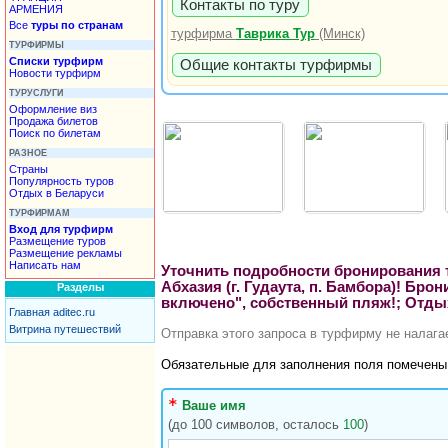
Контакты по туру
АРМЕНИЯ
Все
туры по странам
турфирма
Таврика Тур
(Минск)
ТУРФИРМЫ
Списки турфирм
Общие контакты турфирмы
Новости турфирм
ТУРУСЛУГИ
Оформление виз
Продажа билетов
Поиск по билетам
РАЗНОЕ
Страны
Популярность туров
Отдых в Беларуси
ТУРФИРМАМ
Вход для турфирм
Размещение туров
Размещение рекламы
Написать нам
Уточнить подробности бронирования ту
Абхазия (г. Гудаута, п. Бамбора)! Бро
Разделы
включено", собственный пляж!; Отдых
Главная aditec.ru
Витрина путешествий
Отправка этого запроса в турфирму не налаг
Обязательные для заполнения поля помечен
Ваше имя
(до 100 символов, осталось
100
)