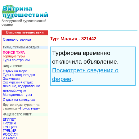
Белорусский туристический
сервер
Витрина путешествий
Тур: Мальта - 321442
Главная страница
ТУРЫ, ТУРИЗМ И ОТДЫХ
Турфирма временно
ПОИСК ТУРА
Горящие туры
Туры по странам
отключила объявление.
ВИДЫ ТУРОВ:
Посмотреть сведения о
Отдых на море
Туры выходного дня
фирме
.
Экскурсии
Экскурсии + отдых
Лечение, оздоровление
Детский отдых
Молодежные туры
Отдых на каникулах
Другие виды туров - на
странице «
Поиск тура
»
ЧАЩЕ ВСЕГО ИЩУТ:
ЕГИПЕТ
ГРУЗИЯ
ТУРЦИЯ
ГРЕЦИЯ
РОССИЯ
ИТАЛИЯ