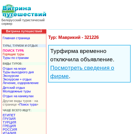
Белорусский туристический
сервер
Витрина путешествий
Тур: Маврикий - 321226
Главная страница
ТУРЫ, ТУРИЗМ И ОТДЫХ
Турфирма временно
ПОИСК ТУРА
Горящие туры
Туры по странам
отключила объявление.
ВИДЫ ТУРОВ:
Посмотреть сведения о
Отдых на море
Туры выходного дня
фирме
.
Экскурсии
Экскурсии + отдых
Лечение, оздоровление
Детский отдых
Молодежные туры
Отдых на каникулах
Другие виды туров - на
странице «
Поиск тура
»
ЧАЩЕ ВСЕГО ИЩУТ:
ЕГИПЕТ
ГРУЗИЯ
ТУРЦИЯ
ГРЕЦИЯ
РОССИЯ
ИТАЛИЯ