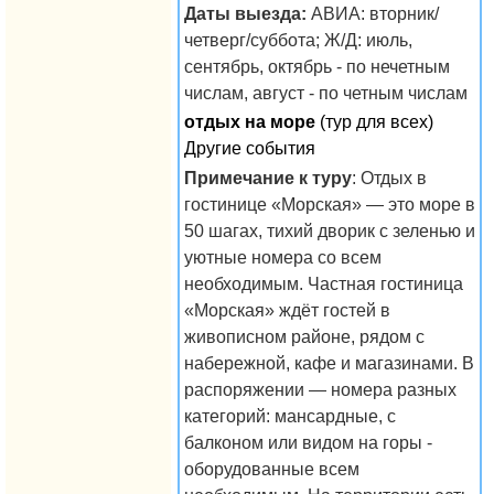
Даты выезда:
АВИА: вторник/
четверг/суббота; Ж/Д: июль,
сентябрь, октябрь - по нечетным
числам, август - по четным числам
отдых на море
(тур для всех)
Другие события
Примечание к туру
: Отдых в
гостинице «Морская» — это море в
50 шагах, тихий дворик с зеленью и
уютные номера со всем
необходимым. Частная гостиница
«Морская» ждёт гостей в
живописном районе, рядом с
набережной, кафе и магазинами. В
распоряжении — номера разных
категорий: мансардные, с
балконом или видом на горы -
оборудованные всем