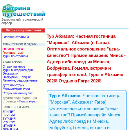
Белорусский туристический
сервер
Витрина путешествий
Тур Абхазия; Частная гостиница
Главная страница
"Морская", Абхазия (г. Гагра).
ТУРЫ, ТУРИЗМ И ОТДЫХ
Оптимальное соотношение "цена-
ПОИСК ТУРА
Горящие туры
качество"! Прямой авиарейс Минск -
Туры по странам
Адлер либо поезд из Минска,
ВИДЫ ТУРОВ:
Отдых на море
Бобруйска, Гомеля, встреча и
Туры выходного дня
Экскурсии
трансфер в отель!. Туры в Абхазию
Экскурсии + отдых
Лечение, оздоровление
2026! Отдых в Гагре 2026!
Детский отдых
Молодежные туры
Отдых на каникулах
Тур в Абхазию
: Частная гостиница
Другие виды туров - на
странице «
Поиск тура
»
"Морская", Абхазия (г. Гагра).
ЧАЩЕ ВСЕГО ИЩУТ:
Оптимальное соотношение "цена-
ЕГИПЕТ
качество"! Прямой авиарейс Минск -
ГРУЗИЯ
ТУРЦИЯ
Адлер либо поезд из Минска,
РОССИЯ
ИТАЛИЯ
Бобруйска, Гомеля, встреча и
ФРАНЦИЯ