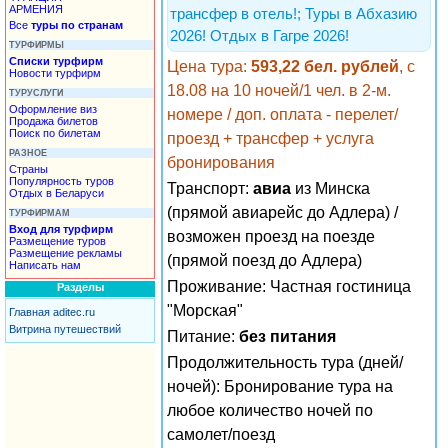
АРМЕНИЯ
трансфер в отель!; Туры в Абхазию
Все
туры по странам
2026! Отдых в Гагре 2026!
ТУРФИРМЫ
Списки турфирм
Цена тура:
593,22 бел. рублей
, с
Новости турфирм
18.08 на 10 ночей/1 чел. в 2-м.
ТУРУСЛУГИ
Оформление виз
номере / доп. оплата - перелет/
Продажа билетов
Поиск по билетам
проезд + трансфер + услуга
РАЗНОЕ
бронирования
Страны
Популярность туров
Транспорт:
авиа
из Минска
Отдых в Беларуси
(прямой авиарейс до Адлера) /
ТУРФИРМАМ
Вход для турфирм
возможен проезд на поезде
Размещение туров
Размещение рекламы
(прямой поезд до Адлера)
Написать нам
Проживание:
Частная гостиница
Разделы
"Морская"
Главная aditec.ru
Витрина путешествий
Питание:
без питания
Продолжительность тура (дней/
ночей): Бронирование тура на
любое количество ночей по
самолет/поезд