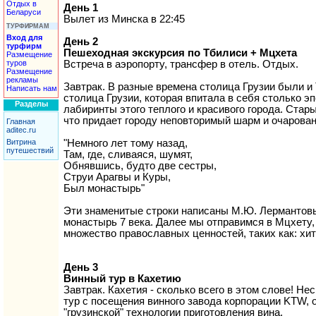
Отдых в
День 1
Беларуси
Вылет из Минска в 22:45
ТУРФИРМАМ
Вход для
День 2
турфирм
Пешеходная экскурсия по Тбилиси + Мцхета
Размещение
Встреча в аэропорту, трансфер в отель. Отдых.
туров
Размещение
рекламы
Завтрак. В разные времена столица Грузии были и 
Написать нам
столица Грузии, которая впитала в себя столько эп
Разделы
лабиринты этого теплого и красивого города. Стар
что придает городу неповторимый шарм и очарован
Главная
aditec.ru
"Немного лет тому назад,
Витрина
путешествий
Там, где, сливаяся, шумят,
Обнявшись, будто две сестры,
Струи Арагвы и Куры,
Был монастырь"
Эти знаменитые строки написаны М.Ю. Лермантовы
монастырь 7 века. Далее мы отправимся в Мцхету,
множество православных ценностей, таких как: хит
День 3
Винный тур в Кахетию
Завтрак. Кахетия - сколько всего в этом слове! Не
тур с посещения винного завода корпорации KTW, о
"грузинской" технологии приготовления вина.