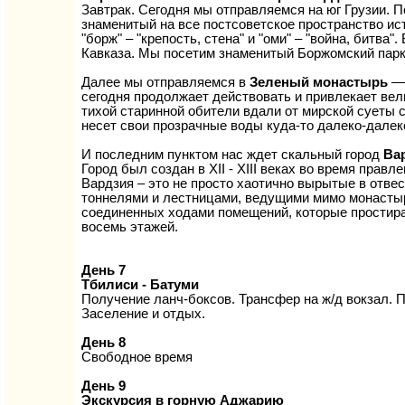
Завтрак. Сегодня мы отправляемся на юг Грузии. 
знаменитый на все постсоветское пространство ис
"борж" – "крепость, стена" и "оми" – "война, битв
Кавказа. Мы посетим знаменитый Боржомский парк 
Далее мы отправляемся в
Зеленый монастырь
—
сегодня продолжает действовать и привлекает вел
тихой старинной обители вдали от мирской суеты с
несет свои прозрачные воды куда-то далеко-далек
И последним пунктом нас ждет скальный город
Ва
Город был создан в XII - XIII веках во время прав
Вардзия – это не просто хаотично вырытые в отве
тоннелями и лестницами, ведущими мимо монастыре
соединенных ходами помещений, которые простирали
восемь этажей.
День 7
Тбилиси - Батуми
Получение ланч-боксов. Трансфер на ж/д вокзал. П
Заселение и отдых.
День 8
Свободное время
День 9
Экскурсия в горную Аджарию