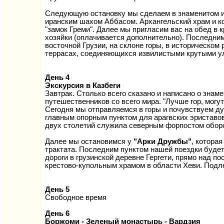
Следующую остановку мы сделаем в знаменитом и 
иранским шахом Аббасом. Архангельский храм и ко
"замок Греми". Далее мы пригласим вас на обед в 
хозяйки (оплачивается дополнительно). Последни
восточной Грузии, на склоне горы, в историческом
террасах, соединяющихся извилистыми крутыми у
День 4
Экскурсия в Казбеги
Завтрак. Столько всего сказано и написано о знам
путешественников со всего мира. "Лучше гор, могу
Сегодня мы отправляемся в горы и почувствуем д
главным опорным пунктом для арагвских эриставов
двух столетий служила северным форпостом оборо
Далее мы остановимся у
"Арки Дружбы"
, котора
трактата. Последним пунктом нашей поездки буде
дороги в грузинской деревне Гергети, прямо над 
крестово-купольным храмом в области Хеви. Подл
День 5
Свободное время
День 6
Боржоми - Зеленый монастырь - Вардзия