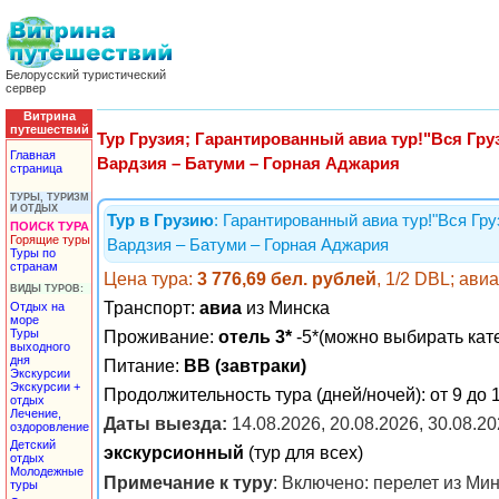
Белорусский туристический
сервер
Витрина
путешествий
Тур Грузия; Гарантированный авиа тур!"Вся Гру
Главная
Вардзия – Батуми – Горная Аджария
страница
ТУРЫ, ТУРИЗМ
И ОТДЫХ
Тур в Грузию
: Гарантированный авиа тур!"Вся Гр
ПОИСК ТУРА
Горящие туры
Вардзия – Батуми – Горная Аджария
Туры по
странам
Цена тура:
3 776,69 бел. рублей
, 1/2 DBL; ави
ВИДЫ ТУРОВ:
Транспорт:
авиа
из Минска
Отдых на
море
Туры
Проживание:
отель 3*
-5*(можно выбирать кат
выходного
дня
Питание:
BB (завтраки)
Экскурсии
Экскурсии +
Продолжительность тура (дней/ночей): от 9 до 
отдых
Лечение,
Даты выезда:
14.08.2026, 20.08.2026, 30.08.2
оздоровление
Детский
экскурсионный
(тур для всех)
отдых
Молодежные
Примечание к туру
: Включено: перелет из Мин
туры