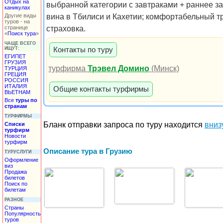
Отдых на
выбранной категории с завтраками + раннее з
каникулах
Другие виды
вина в Тбилиси и Кахетии; комфортабельный тр
туров - на
странице
страховка.
«
Поиск тура
»
ЧАЩЕ ВСЕГО
ИЩУТ:
Контакты по туру
ЕГИПЕТ
ГРУЗИЯ
турфирма
Трэвел Домино
(Минск)
ТУРЦИЯ
ГРЕЦИЯ
РОССИЯ
ИТАЛИЯ
Общие контакты турфирмы
ВЬЕТНАМ
Все
туры по
странам
ТУРФИРМЫ
Бланк отправки запроса по туру находится
вниз
Списки
турфирм
Новости
турфирм
Описание тура в Грузию
ТУРУСЛУГИ
Оформление
виз
Продажа
билетов
Поиск по
билетам
РАЗНОЕ
Страны
Популярность
туров