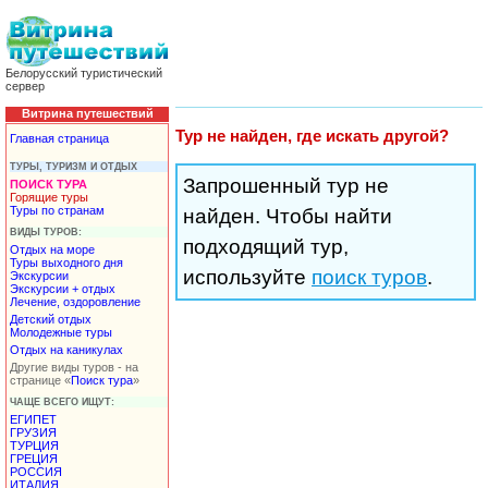
Белорусский туристический
сервер
Витрина путешествий
Тур не найден, где искать другой?
Главная страница
ТУРЫ, ТУРИЗМ И ОТДЫХ
Запрошенный тур не
ПОИСК ТУРА
Горящие туры
Туры по странам
найден. Чтобы найти
ВИДЫ ТУРОВ:
подходящий тур,
Отдых на море
Туры выходного дня
используйте
поиск туров
.
Экскурсии
Экскурсии + отдых
Лечение, оздоровление
Детский отдых
Молодежные туры
Отдых на каникулах
Другие виды туров - на
странице «
Поиск тура
»
ЧАЩЕ ВСЕГО ИЩУТ:
ЕГИПЕТ
ГРУЗИЯ
ТУРЦИЯ
ГРЕЦИЯ
РОССИЯ
ИТАЛИЯ