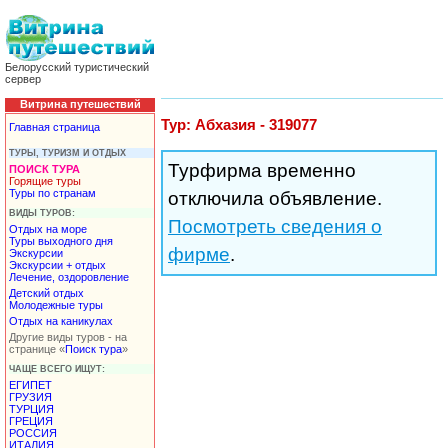
Белорусский туристический
сервер
Витрина путешествий
Тур: Абхазия - 319077
Главная страница
ТУРЫ, ТУРИЗМ И ОТДЫХ
Турфирма временно
ПОИСК ТУРА
Горящие туры
Туры по странам
отключила объявление.
ВИДЫ ТУРОВ:
Посмотреть сведения о
Отдых на море
Туры выходного дня
фирме
.
Экскурсии
Экскурсии + отдых
Лечение, оздоровление
Детский отдых
Молодежные туры
Отдых на каникулах
Другие виды туров - на
странице «
Поиск тура
»
ЧАЩЕ ВСЕГО ИЩУТ:
ЕГИПЕТ
ГРУЗИЯ
ТУРЦИЯ
ГРЕЦИЯ
РОССИЯ
ИТАЛИЯ