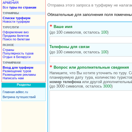
АРМЕНИЯ
Отправка этого запроса в турфирму не налаг
Все
туры по странам
ТУРФИРМЫ
Обязательные для заполнения поля помечен
Списки турфирм
Новости турфирм
Ваше имя
ТУРУСЛУГИ
(до 100 символов, осталось
100
)
Оформление виз
Продажа билетов
Поиск по билетам
РАЗНОЕ
Телефоны для связи
Страны
(до 100 символов, осталось
100
)
Популярность туров
Отдых в Беларуси
ТУРФИРМАМ
Вопрос или дополнительные сведения
Вход для турфирм
Размещение туров
Напишите, что Вы хотите уточнить по туру. 
Размещение рекламы
планируемую дату тура, количество туристов
Написать нам
номер телефона
или другой дополнительный
Разделы
(до 3000 символов, осталось
3000
)
Главная aditec.ru
Витрина путешествий