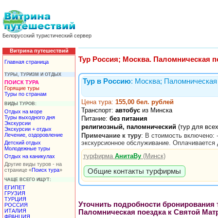
Белорусский туристический сервер
Витрина путешествий
Тур Россия; Москва. Паломническая п
Главная страница
ТУРЫ, ТУРИЗМ И ОТДЫХ
Тур в Россию
: Москва; Паломническая
ПОИСК ТУРА
Горящие туры
Туры по странам
Цена тура:
155,00 бел. рублей
ВИДЫ ТУРОВ:
Транспорт:
автобус
из Минска
Отдых на море
Туры выходного дня
Питание:
без питания
Экскурсии
религиозный, паломнический
(тур для всех
Экскурсии + отдых
Лечение, оздоровление
Примечание к туру
: В стоимость включено: 
экскурсионное обслуживание. Оплачивается 
Детский отдых
Молодежные туры
турфирма
АнитаВу
(Минск)
Отдых на каникулах
Другие виды туров - на
странице «
Поиск тура
»
Общие контакты турфирмы
ЧАЩЕ ВСЕГО ИЩУТ:
ЕГИПЕТ
ГРУЗИЯ
ТУРЦИЯ
Уточнить подробности бронирования ту
РОССИЯ
ИТАЛИЯ
Паломническая поездка к Святой Мат
ФРАНЦИЯ