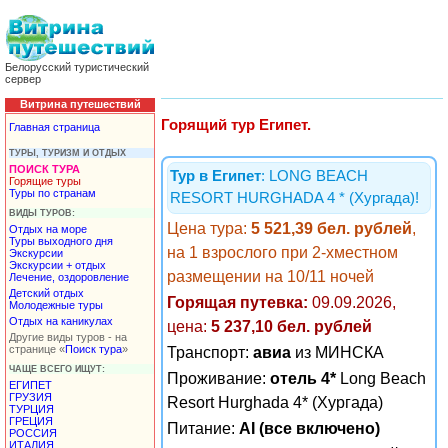
Белорусский туристический
сервер
Витрина путешествий
Горящий тур Египет.
Главная страница
ТУРЫ, ТУРИЗМ И ОТДЫХ
ПОИСК ТУРА
Тур в Египет
: LONG BEACH
Горящие туры
Туры по странам
RESORT HURGHADA 4 * (Хургада)!
ВИДЫ ТУРОВ:
Цена тура:
5 521,39 бел. рублей
,
Отдых на море
Туры выходного дня
на 1 взрослого при 2-хместном
Экскурсии
Экскурсии + отдых
размещении на 10/11 ночей
Лечение, оздоровление
Детский отдых
Горящая путевка:
09.09.2026,
Молодежные туры
Отдых на каникулах
цена:
5 237,10 бел. рублей
Другие виды туров - на
странице «
Поиск тура
»
Транспорт:
авиа
из МИНСКА
ЧАЩЕ ВСЕГО ИЩУТ:
Проживание:
отель 4*
Long Beach
ЕГИПЕТ
ГРУЗИЯ
Resort Hurghada 4* (Хургада)
ТУРЦИЯ
ГРЕЦИЯ
Питание:
AI (все включено)
РОССИЯ
ИТАЛИЯ