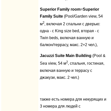
Superior Family room
=
Superior
Family
Suite
(Pool/Garden view, 54
2
м
, включая 2 cпальни с дверью:
одна - с King size bed, вторая - с
Twin beds, включая ванную и
балкон/террасу, макс. 2+2 чел.),
Jacuzzi Suite Main Building
(Pool &
2
Sea view, 54 м
, cпальня, гостиная,
включая ванную и террасу с
джакузи, макс. 2 чел.)
также есть номера для некурящих и
3 номера для людей с