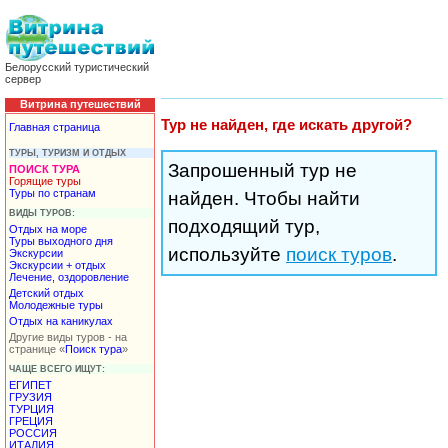
Белорусский туристический
сервер
Витрина путешествий
Тур не найден, где искать другой?
Главная страница
ТУРЫ, ТУРИЗМ И ОТДЫХ
Запрошенный тур не
ПОИСК ТУРА
Горящие туры
Туры по странам
найден. Чтобы найти
ВИДЫ ТУРОВ:
подходящий тур,
Отдых на море
Туры выходного дня
используйте
поиск туров
.
Экскурсии
Экскурсии + отдых
Лечение, оздоровление
Детский отдых
Молодежные туры
Отдых на каникулах
Другие виды туров - на
странице «
Поиск тура
»
ЧАЩЕ ВСЕГО ИЩУТ:
ЕГИПЕТ
ГРУЗИЯ
ТУРЦИЯ
ГРЕЦИЯ
РОССИЯ
ИТАЛИЯ