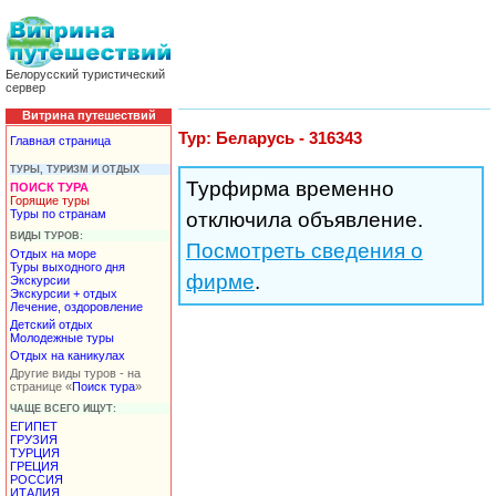
Белорусский туристический
сервер
Витрина путешествий
Тур: Беларусь - 316343
Главная страница
ТУРЫ, ТУРИЗМ И ОТДЫХ
Турфирма временно
ПОИСК ТУРА
Горящие туры
Туры по странам
отключила объявление.
ВИДЫ ТУРОВ:
Посмотреть сведения о
Отдых на море
Туры выходного дня
фирме
.
Экскурсии
Экскурсии + отдых
Лечение, оздоровление
Детский отдых
Молодежные туры
Отдых на каникулах
Другие виды туров - на
странице «
Поиск тура
»
ЧАЩЕ ВСЕГО ИЩУТ:
ЕГИПЕТ
ГРУЗИЯ
ТУРЦИЯ
ГРЕЦИЯ
РОССИЯ
ИТАЛИЯ