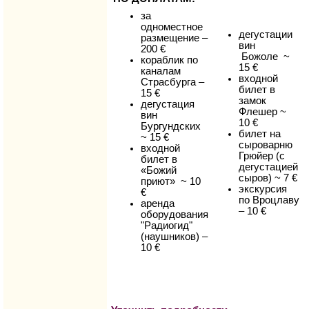
за
одноместное
дегустации
размещение –
вин
200 €
Божоле ~
кораблик по
15 €
каналам
входной
Страсбурга –
билет в
15 €
замок
дегустация
Флешер ~
вин
10 €
Бургундских
билет на
~ 15 €
сыроварню
входной
Грюйер (c
билет в
дегустацией
«Божий
сыров) ~ 7 €
приют» ~ 10
экскурсия
€
по Вроцлаву
аренда
– 10 €
оборудования
"Радиогид"
(наушников) –
10 €