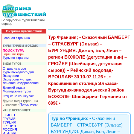
Белорусский туристический
сервер
Витрина путешествий
Тур Франция; • Сказочный БАМБЕРГ
Главная страница
– СТРАСБУРГ (Эльзас) –
ТУРЫ, ТУРИЗМ И ОТДЫХ
БУРГУНДИЯ: Дижон, Бон, Лион –
ПОИСК ТУРА
Горящие туры
регион БОЖОЛЕ (дегустация вин) –
Туры по странам
ГРЮЙЕР (Швейцария, дегустация
ВИДЫ ТУРОВ:
Отдых на море
сыров)) – Рейнский водопад-
Туры выходного дня
Экскурсии
ВРОЦЛАВ* 30.10-07.11.26 • . •
Экскурсии + отдых
Лечение, оздоровление
Красивейшая столица Эльзаса-
Детский отдых
Бургундия-винодельческий район
Молодежные туры
Отдых на каникулах
БОЖОЛЕ- Швейцария- Германия от
Другие виды туров - на
699€ •
странице «
Поиск тура
»
ЧАЩЕ ВСЕГО ИЩУТ:
ЕГИПЕТ
Тур во Францию
: • Сказочный
ГРУЗИЯ
ТУРЦИЯ
БАМБЕРГ – СТРАСБУРГ (Эльзас) –
ГРЕЦИЯ
РОССИЯ
БУРГУНДИЯ: Дижон, Бон, Лион –
ИТАЛИЯ