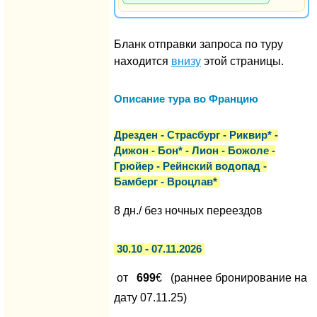
Бланк отправки запроса по туру
находится
внизу
этой страницы.
Описание тура во Францию
Дрезден - Страсбург - Риквир* -
Дижон - Бон* - Лион - Божоле -
Грюйер - Рейнский водопад -
Бамберг - Вроцлав*
8 дн./ без ночных переездов
30.10 - 07.11.2026
от
699
€ (раннее бронирование на
дату 07.11.25)