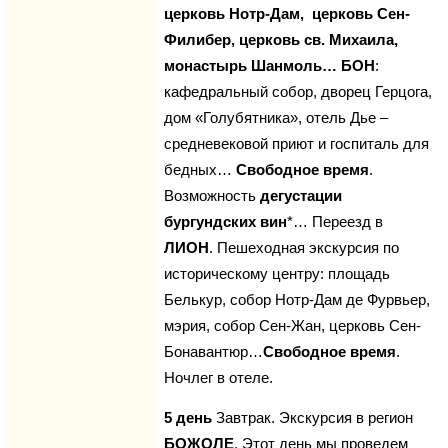
церковь Нотр-Дам, церковь Сен-
Филибер, церковь св. Михаила,
монастырь Шанмоль… БОН
:
кафедральный собор, дворец Герцога,
дом «Голубятника», отель Дье –
средневековой приют и госпиталь для
бедных…
Свободное время
.
Возможность
дегустации
бургундских вин
*… Переезд в
ЛИОН
. Пешеходная экскурсия по
историческому центру: площадь
Белькур, собор Нотр-Дам де Фурвьер,
мэрия, собор Сен-Жан, церковь Сен-
Бонавантюр…
Свободное время
.
Ночлег в отеле.
5 день
Завтрак. Экскурсия в регион
БОЖОЛЕ
. Этот день мы проведем