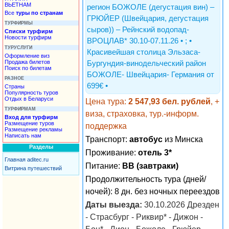
ВЬЕТНАМ
регион БОЖОЛЕ (дегустация вин) –
Все
туры по странам
ГРЮЙЕР (Швейцария, дегустация
ТУРФИРМЫ
сыров)) – Рейнский водопад-
Списки турфирм
Новости турфирм
ВРОЦЛАВ* 30.10-07.11.26 • ; •
ТУРУСЛУГИ
Красивейшая столица Эльзаса-
Оформление виз
Продажа билетов
Бургундия-винодельческий район
Поиск по билетам
БОЖОЛЕ- Швейцария- Германия от
РАЗНОЕ
699€ •
Страны
Популярность туров
Отдых в Беларуси
Цена тура:
2 547,93 бел. рублей
, +
ТУРФИРМАМ
виза, страховка, тур.-информ.
Вход для турфирм
Размещение туров
поддержка
Размещение рекламы
Написать нам
Транспорт:
автобус
из Минска
Разделы
Проживание:
отель 3*
Главная aditec.ru
Питание:
BB (завтраки)
Витрина путешествий
Продолжительность тура (дней/
ночей): 8 дн. без ночных переездов
Даты выезда:
30.10.2026 Дрезден
- Страсбург - Риквир* - Дижон -