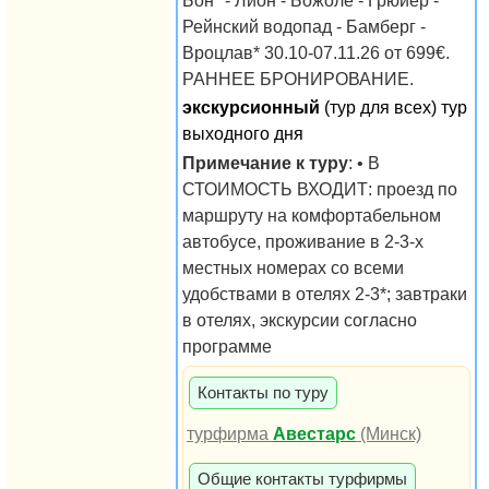
Бон* - Лион - Божоле - Грюйер -
Рейнский водопад - Бамберг -
Вроцлав* 30.10-07.11.26 от 699€.
РАННЕЕ БРОНИРОВАНИЕ.
экскурсионный
(тур для всех) тур
выходного дня
Примечание к туру
: • В
СТОИМОСТЬ ВХОДИТ: проезд по
маршруту на комфортабельном
автобусе, проживание в 2-3-х
местных номерах со всеми
удобствами в отелях 2-3*; завтраки
в отелях, экскурсии согласно
программе
Контакты по туру
турфирма
Авестарс
(Минск)
Общие контакты турфирмы