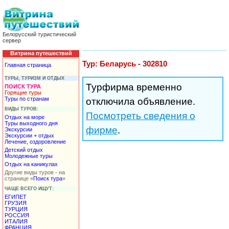
Белорусский туристический
сервер
Витрина путешествий
Тур: Беларусь - 302810
Главная страница
ТУРЫ, ТУРИЗМ И ОТДЫХ
Турфирма временно
ПОИСК ТУРА
Горящие туры
Туры по странам
отключила объявление.
ВИДЫ ТУРОВ:
Посмотреть сведения о
Отдых на море
Туры выходного дня
фирме
.
Экскурсии
Экскурсии + отдых
Лечение, оздоровление
Детский отдых
Молодежные туры
Отдых на каникулах
Другие виды туров - на
странице «
Поиск тура
»
ЧАЩЕ ВСЕГО ИЩУТ:
ЕГИПЕТ
ГРУЗИЯ
ТУРЦИЯ
РОССИЯ
ИТАЛИЯ
ФРАНЦИЯ