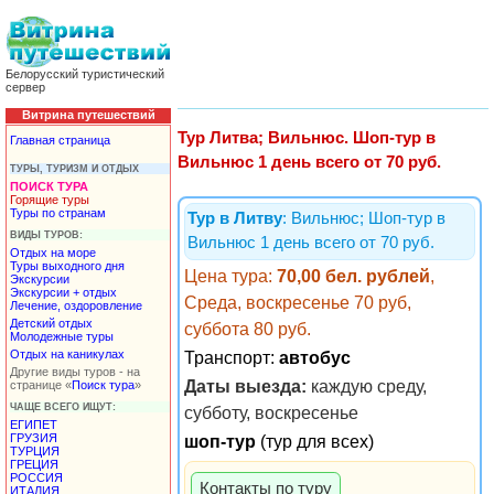
Белорусский туристический
сервер
Витрина путешествий
Тур Литва; Вильнюс. Шоп-тур в
Главная страница
Вильнюс 1 день всего от 70 руб.
ТУРЫ, ТУРИЗМ И ОТДЫХ
ПОИСК ТУРА
Горящие туры
Туры по странам
Тур в Литву
: Вильнюс; Шоп-тур в
ВИДЫ ТУРОВ:
Вильнюс 1 день всего от 70 руб.
Отдых на море
Туры выходного дня
Цена тура:
70,00 бел. рублей
,
Экскурсии
Экскурсии + отдых
Среда, воскресенье 70 руб,
Лечение, оздоровление
Детский отдых
суббота 80 руб.
Молодежные туры
Отдых на каникулах
Транспорт:
автобус
Другие виды туров - на
Даты выезда:
каждую среду,
странице «
Поиск тура
»
ЧАЩЕ ВСЕГО ИЩУТ:
субботу, воскресенье
ЕГИПЕТ
ГРУЗИЯ
шоп-тур
(тур для всех)
ТУРЦИЯ
ГРЕЦИЯ
РОССИЯ
Контакты по туру
ИТАЛИЯ