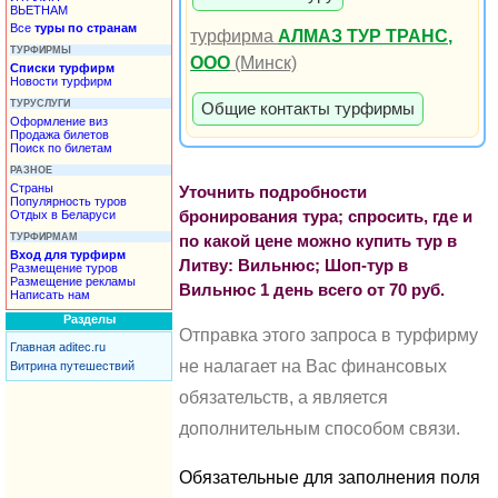
ВЬЕТНАМ
Все
туры по странам
турфирма
АЛМАЗ ТУР ТРАНС,
ТУРФИРМЫ
ООО
(Минск)
Списки турфирм
Новости турфирм
ТУРУСЛУГИ
Общие контакты турфирмы
Оформление виз
Продажа билетов
Поиск по билетам
РАЗНОЕ
Страны
Уточнить подробности
Популярность туров
Отдых в Беларуси
бронирования тура; спросить, где и
ТУРФИРМАМ
по какой цене можно купить тур в
Вход для турфирм
Литву: Вильнюс; Шоп-тур в
Размещение туров
Размещение рекламы
Вильнюс 1 день всего от 70 руб.
Написать нам
Разделы
Отправка этого запроса в турфирму
Главная aditec.ru
не налагает на Вас финансовых
Витрина путешествий
обязательств, а является
дополнительным способом связи.
Обязательные для заполнения поля