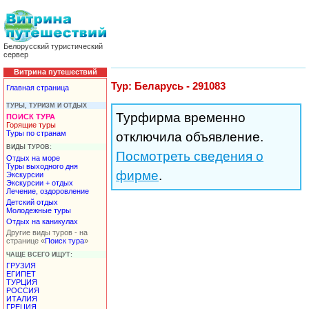
Белорусский туристический
сервер
Витрина путешествий
Тур: Беларусь - 291083
Главная страница
ТУРЫ, ТУРИЗМ И ОТДЫХ
Турфирма временно
ПОИСК ТУРА
Горящие туры
Туры по странам
отключила объявление.
ВИДЫ ТУРОВ:
Посмотреть сведения о
Отдых на море
Туры выходного дня
фирме
.
Экскурсии
Экскурсии + отдых
Лечение, оздоровление
Детский отдых
Молодежные туры
Отдых на каникулах
Другие виды туров - на
странице «
Поиск тура
»
ЧАЩЕ ВСЕГО ИЩУТ:
ГРУЗИЯ
ЕГИПЕТ
ТУРЦИЯ
РОССИЯ
ИТАЛИЯ
ГРЕЦИЯ