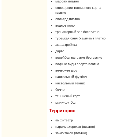
массаж платно
освещение теннисного корта
платно
бильярд платно
водное поло
тренажерный зал бесплатно
турецкая баня (хаммам) платно
аквааэробика
дартс
волейбол на пляже бесплатно
водные виды спорта платно
вечернее шоу
настольный футбол
настольный теннис
бочче
теннисный корт
мини-футбол
Территория
амфитеатр
парикмахерская (платно)
заказ такси (платно)