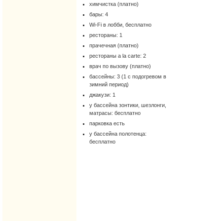
химчистка (платно)
бары: 4
Wi-Fi в лобби, бесплатно
рестораны: 1
прачечная (платно)
рестораны a la carte: 2
врач по вызову (платно)
бассейны: 3 (1 с подогревом в
зимний период)
джакузи: 1
у бассейна зонтики, шезлонги,
матрасы: бесплатно
парковка есть
у бассейна полотенца:
бесплатно