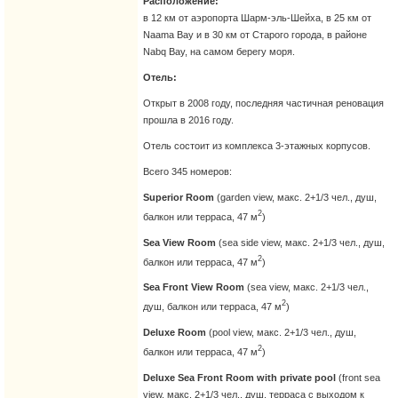
Расположение:
в 12 км от аэропорта Шарм-эль-Шейха, в 25 км от
Naama Bay и в 30 км от Старого города, в районе
Nabq Bay, на самом берегу моря.
Отель:
Открыт в 2008 году, последняя частичная реновация
прошла в 2016 году.
Отель состоит из комплекса 3-этажных корпусов.
Всего 345 номеров:
Superior Room
(garden view, макс. 2+1/3 чел., душ,
2
балкон или терраса, 47 м
)
Sea View Room
(sea side view, макс. 2+1/3 чел., душ,
2
балкон или терраса, 47 м
)
Sea Front View Room
(sea view, макс. 2+1/3 чел.,
2
душ, балкон или терраса, 47 м
)
Deluxe Room
(pool view, макс. 2+1/3 чел., душ,
2
балкон или терраса, 47 м
)
Deluxe Sea Front Room with private pool
(front sea
view, макс. 2+1/3 чел., душ, терраса с выходом к