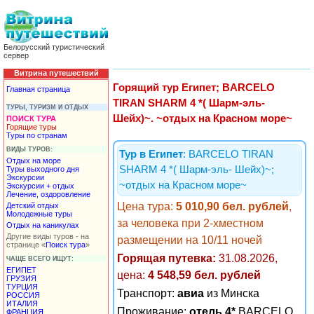
Белорусский туристический
сервер
Витрина путешествий
Горящий тур Египет; BARCELO
Главная страница
TIRAN SHARM 4 *( Шарм-эль-
ТУРЫ, ТУРИЗМ И ОТДЫХ
Шейх)~. ~отдых на Красном море~
ПОИСК ТУРА
Горящие туры
Туры по странам
ВИДЫ ТУРОВ:
Тур в Египет
: BARCELO TIRAN
Отдых на море
SHARM 4 *( Шарм-эль- Шейх)~;
Туры выходного дня
Экскурсии
~отдых на Красном море~
Экскурсии + отдых
Лечение, оздоровление
Цена тура:
5 010,90 бел. рублей
,
Детский отдых
Молодежные туры
за человека при 2-хместном
Отдых на каникулах
Другие виды туров - на
размещении на 10/11 ночей
странице «
Поиск тура
»
Горящая путевка:
31.08.2026,
ЧАЩЕ ВСЕГО ИЩУТ:
ЕГИПЕТ
цена:
4 548,59 бел. рублей
ГРУЗИЯ
ТУРЦИЯ
Транспорт:
авиа
из Минска
РОССИЯ
ИТАЛИЯ
Проживание:
отель 4*
BARCELO
ФРАНЦИЯ