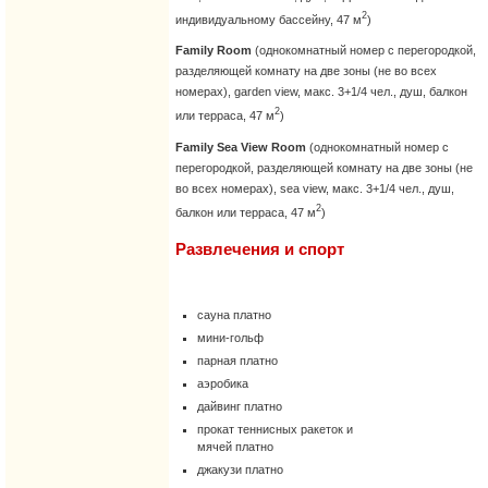
2
индивидуальному бассейну, 47 м
)
Family Room
(однокомнатный номер с перегородкой,
разделяющей комнату на две зоны (не во всех
номерах), garden view, макс. 3+1/4 чел., душ, балкон
2
или терраса, 47 м
)
Family Sea View Room
(однокомнатный номер с
перегородкой, разделяющей комнату на две зоны (не
во всех номерах), sea view, макс. 3+1/4 чел., душ,
2
балкон или терраса, 47 м
)
Развлечения и спорт
сауна платно
мини-гольф
парная платно
аэробика
дайвинг платно
прокат теннисных ракеток и
мячей платно
джакузи платно