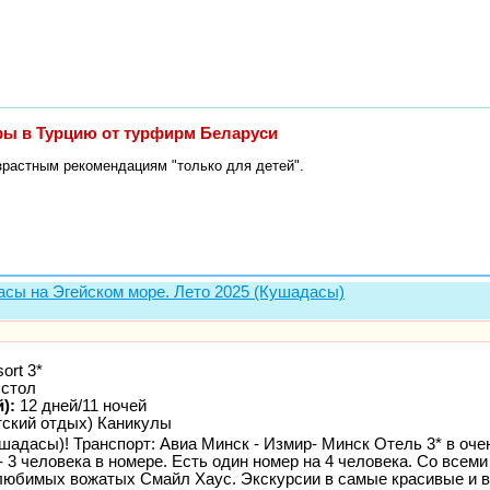
уры в Турцию от турфирм Беларуси
зрастным рекомендациям "только для детей".
дасы на Эгейском море. Лето 2025 (Кушадасы)
ort 3*
стол
):
12 дней/11 ночей
тский отдых) Каникулы
ушадасы)! Транспорт: Авиа Минск - Измир- Минск Отель 3* в оче
- 3 человека в номере. Есть один номер на 4 человека. Со всем
любимых вожатых Смайл Хаус. Экскурсии в самые красивые и 