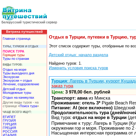
Белорусский туристический сервер
Витрина путешествий
Отдых в Турции, путевки в Турцию, т
Главная страница
Этот список содержит туры, отобранные по во
ТУРЫ, ТУРИЗМ И ОТДЫХ
ПОИСК ТУРА
Детский отдых: начало раздела
Горящие туры
Туры по странам
Найдено туров: 1.
ВИДЫ ТУРОВ:
Изменить условия поиска туров
Отдых на море
Туры выходного дня
Экскурсии
Экскурсии + отдых
Турция
: Лагерь в Турции, курорт Куша
Лечение, оздоровление
заказ тура
Детский отдых
Цена:
3 978,00 бел. рублей
Молодежные туры
Отдых на каникулах
Транспорт: авиа
из Минска
Другие виды туров - на
Проживание: отель 3*
Pigale Beach Res
странице «
Поиск тура
»
Питание: AI (все включено)
Шведский 
Продолжительность тура (дней/ночей
ЧАЩЕ ВСЕГО ИЩУТ:
ЕГИПЕТ
Вид тура:
отдых на море в Турции
(де
ГРУЗИЯ
Примечание к туру: Лагерь в Турции (К
ТУРЦИЯ
окружении гор и моря. Проживание по 2 
ГРЕЦИЯ
РОССИЯ
Насыщенная интересная программа от 
ИТАЛИЯ