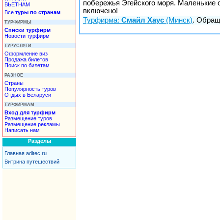
побережья Эгейского моря. Маленькие от
ВЬЕТНАМ
включено!
Все
туры по странам
Турфирма:
Смайл Хаус
(Минск)
. Обращ
ТУРФИРМЫ
Списки турфирм
Новости турфирм
ТУРУСЛУГИ
Оформление виз
Продажа билетов
Поиск по билетам
РАЗНОЕ
Страны
Популярность туров
Отдых в Беларуси
ТУРФИРМАМ
Вход для турфирм
Размещение туров
Размещение рекламы
Написать нам
Разделы
Главная aditec.ru
Витрина путешествий