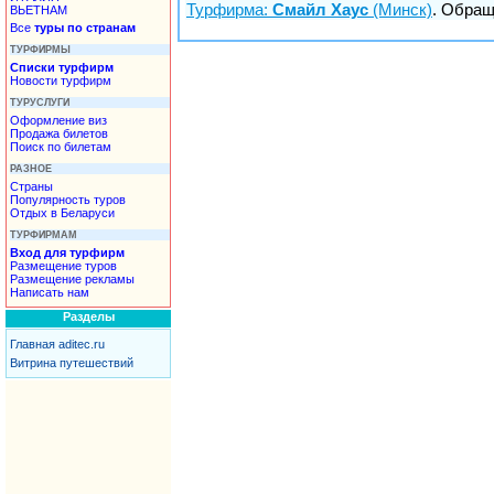
Турфирма:
Смайл Хаус
(Минск)
. Обращ
ВЬЕТНАМ
Все
туры по странам
ТУРФИРМЫ
Списки турфирм
Новости турфирм
ТУРУСЛУГИ
Оформление виз
Продажа билетов
Поиск по билетам
РАЗНОЕ
Страны
Популярность туров
Отдых в Беларуси
ТУРФИРМАМ
Вход для турфирм
Размещение туров
Размещение рекламы
Написать нам
Разделы
Главная aditec.ru
Витрина путешествий