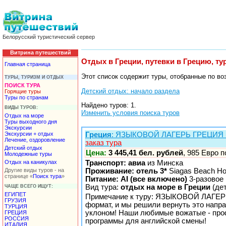
Белорусский туристический сервер
Витрина путешествий
Отдых в Греции, путевки в Грецию, т
Главная страница
Этот список содержит туры, отобранные по во
ТУРЫ, ТУРИЗМ И ОТДЫХ
ПОИСК ТУРА
Детский отдых: начало раздела
Горящие туры
Туры по странам
Найдено туров: 1.
ВИДЫ ТУРОВ:
Изменить условия поиска туров
Отдых на море
Туры выходного дня
Экскурсии
Экскурсии + отдых
Греция
: ЯЗЫКОВОЙ ЛАГЕРЬ ГРЕЦИЯ (
Лечение, оздоровление
заказ тура
Детский отдых
Цена:
3 445,41 бел. рублей
, 985 Евро 
Молодежные туры
Отдых на каникулах
Транспорт: авиа
из Минска
Другие виды туров - на
Проживание: отель 3*
Siagas Beach Ho
странице «
Поиск тура
»
Питание: AI (все включено)
3-разовое
Вид тура:
отдых на море в Греции
(де
ЧАЩЕ ВСЕГО ИЩУТ:
ЕГИПЕТ
Примечание к туру: ЯЗЫКОВОЙ ЛАГЕРЬ (
ГРУЗИЯ
формат, и мы решили вернуть это напра
ТУРЦИЯ
уклоном! Наши любимые вожатые - проф
ГРЕЦИЯ
РОССИЯ
программы для английской смены!
ИТАЛИЯ