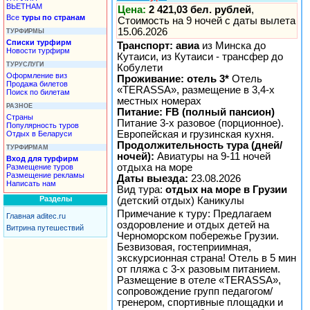
ВЬЕТНАМ
Цена:
2 421,03 бел. рублей
,
Все
туры по странам
Стоимость на 9 ночей с даты вылета
15.06.2026
ТУРФИРМЫ
Списки турфирм
Транспорт: авиа
из Минска до
Новости турфирм
Кутаиси, из Кутаиси - трансфер до
ТУРУСЛУГИ
Кобулети
Оформление виз
Проживание: отель 3*
Отель
Продажа билетов
«TERASSA», размещение в 3,4-х
Поиск по билетам
местных номерах
РАЗНОЕ
Питание: FB (полный пансион)
Страны
Питание 3-х разовое (порционное).
Популярность туров
Европейская и грузинская кухня.
Отдых в Беларуси
Продолжительность тура (дней/
ТУРФИРМАМ
ночей):
Авиатуры на 9-11 ночей
Вход для турфирм
отдыха на море
Размещение туров
Размещение рекламы
Даты выезда:
23.08.2026
Написать нам
Вид тура:
отдых на море в Грузии
Разделы
(детский отдых) Каникулы
Примечание к туру: Предлагаем
Главная aditec.ru
оздоровление и отдых детей на
Витрина путешествий
Черноморском побережье Грузии.
Безвизовая, гостеприимная,
экскурсионная страна! Отель в 5 мин
от пляжа с 3-х разовым питанием.
Размещение в отеле «TERASSA»,
сопровождение групп педагогом/
тренером, спортивные площадки и