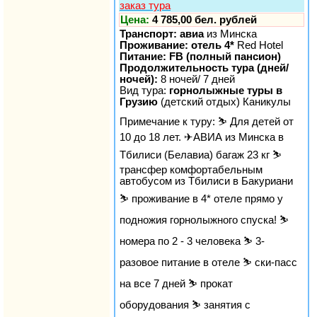
заказ тура
Цена:
4 785,00 бел. рублей
Транспорт: авиа
из Минска
Проживание: отель 4*
Red Hotel
Питание: FB (полный пансион)
Продолжительность тура (дней/
ночей):
8 ночей/ 7 дней
Вид тура:
горнолыжные туры в
Грузию
(детский отдых) Каникулы
Примечание к туру: ⛷ Для детей от
10 до 18 лет. ✈АВИА из Минска в
Тбилиси (Белавиа) багаж 23 кг ⛷
трансфер комфортабельным
автобусом из Тбилиси в Бакуриани
⛷ проживание в 4* отеле прямо у
подножия горнолыжного спуска! ⛷
номера по 2 - 3 человека ⛷ 3-
разовое питание в отеле ⛷ ски-пасс
на все 7 дней ⛷ прокат
оборудования ⛷ занятия с