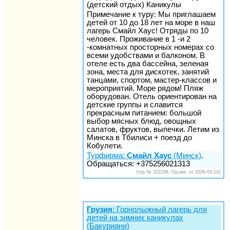
(детский отдых) Каникулы
Примечание к туру: Мы приглашаем
детей от 10 до 18 лет на море в наш
лагерь Смайл Хаус! Отряды по 10
человек. Проживание в 1 -и 2
-комнатных просторных номерах со
всеми удобствами и балконом. В
отеле есть два бассейна, зеленая
зона, места для дискотек, занятий
танцами, спортом, мастер-классов и
мероприятий. Море рядом! Пляж
оборудован. Отель ориентирован на
детские группы и славится
прекрасным питанием: большой
выбор мясных блюд, овощных
салатов, фруктов, выпечки. Летим из
Минска в Тбилиси + поезд до
Кобулети.
Турфирма:
Смайл Хаус
(Минск)
.
Обращаться: +375256021313
(тур № 322248, Грузия, от 2026-03-10)
Грузия
: Горнолыжный лагерь для
детей на зимних каникулах
(Бакуриани)