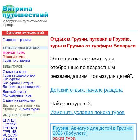
Белорусский туристический
сервер
Витрина путешествий
Отдых в Грузии, путевки в Грузию,
Главная страница
туры в Грузию от турфирм Беларуси
ТУРЫ, ТУРИЗМ И ОТДЫХ
ПОИСК ТУРА
Горящие туры
Этот список содержит туры,
Туры по странам
отобранные по возрастным
ВИДЫ ТУРОВ:
Отдых на море
Туры выходного дня
рекомендациям "только для детей".
Экскурсии
Экскурсии + отдых
Лечение, оздоровление
Детский отдых: начало раздела
Детский отдых
Молодежные туры
Отдых на каникулах
Найдено туров: 3.
Другие виды туров - на
странице «
Поиск тура
»
Изменить условия поиска туров
ЧАЩЕ ВСЕГО ИЩУТ:
ЕГИПЕТ
ГРУЗИЯ
Грузия
: Авиатур для детей в Грузию
ТУРЦИЯ
ГРЕЦИЯ
2026 (Кобулети)
РОССИЯ
заказ тура
ИТАЛИЯ