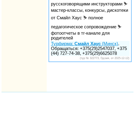
русскоговорящими инструкторами ⛷
мастер-классы, конкурсы, дискотеки
от Смайл Хаус ⛷ полное
педагогическое сопровождение ⛷
фотоотчеты в тг-канале для
родителей
Турфирма:
Смайл Хаус
(Минск)
.
Обращаться: +375(29)2547037, +375
(44) 727-74-38, +375(29)6625078
(тур № 322773, Грузия, от 2025-12-12)