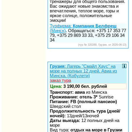
тренажеры для общего пользования.
Вас ожидают новые знакомства и
впечатления, теплое море, горы и
яркое солнце, положительные
эмоции!
Турфирма:
Компания Белфреш
(Минск)
. Обращаться: +375 17 353 77
79, +375 29 869 33 33, +375 29 106 34
34
(тур № 320288, Грузия, от 2026-06-13)
Грузия
: Лагерь "Смайл Хаус" на
море на полных 12 дней. Авиа из
Минска. (Кобулети)
заказ тура
Цена:
3 190,00 бел. рублей
Транспорт: авиа
из Минска
Проживание: отель 3*
Sunrise
Питание: FB (полный пансион)
Шведский стол
Продолжительность тура (дней/
ночей):
13дней/13ночей
Даты выезда:
12 полных дней на
море
Вид тура:
отдых на море в Грузии