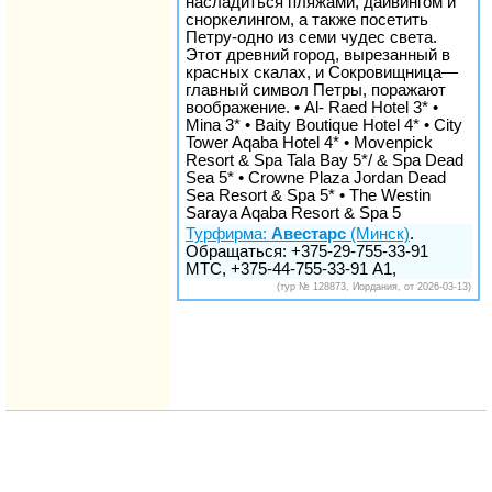
насладиться пляжами, дайвингом и
сноркелингом, а также посетить
Петру-одно из семи чудес света.
Этот древний город, вырезанный в
красных скалах, и Сокровищница—
главный символ Петры, поражают
воображение. • Al- Raed Hotel 3* •
Mina 3* • Baity Boutique Hotel 4* • City
Tower Aqaba Hotel 4* • Movenpick
Resort & Spa Tala Bay 5*/ & Spa Dead
Sea 5* • Crowne Plaza Jordan Dead
Sea Resort & Spa 5* • The Westin
Saraya Aqaba Resort & Spa 5
Турфирма:
Авестарс
(Минск)
.
Обращаться: +375-29-755-33-91
МТС, +375-44-755-33-91 А1,
(тур № 128873, Иордания, от 2026-03-13)