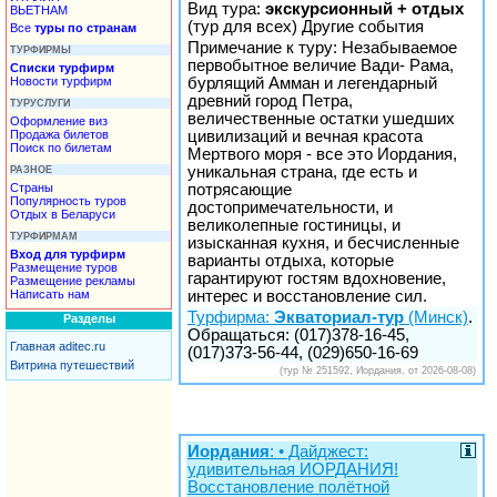
Вид тура:
экскурсионный + отдых
ВЬЕТНАМ
(тур для всех) Другие события
Все
туры по странам
Примечание к туру: Незабываемое
ТУРФИРМЫ
первобытное величие Вади- Рама,
Списки турфирм
Новости турфирм
бурлящий Амман и легендарный
древний город Петра,
ТУРУСЛУГИ
величественные остатки ушедших
Оформление виз
Продажа билетов
цивилизаций и вечная красота
Поиск по билетам
Мертвого моря - все это Иордания,
уникальная страна, где есть и
РАЗНОЕ
Страны
потрясающие
Популярность туров
достопримечательности, и
Отдых в Беларуси
великолепные гостиницы, и
ТУРФИРМАМ
изысканная кухня, и бесчисленные
Вход для турфирм
варианты отдыха, которые
Размещение туров
гарантируют гостям вдохновение,
Размещение рекламы
Написать нам
интерес и восстановление сил.
Турфирма:
Экваториал-тур
(Минск)
.
Разделы
Обращаться: (017)378-16-45,
Главная aditec.ru
(017)373-56-44, (029)650-16-69
Витрина путешествий
(тур № 251592, Иордания, от 2026-08-08)
Иордания
: • Дайджест:
удивительная ИОРДАНИЯ!
Восстановление полётной