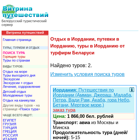
Белорусский туристический
сервер
Витрина путешествий
Отдых в Иордании, путевки в
Главная страница
Иорданию, туры в Иорданию от
ТУРЫ, ТУРИЗМ И ОТДЫХ
турфирм Беларуси
ПОИСК ТУРА
Горящие туры
Туры по странам
Найдено туров: 2.
ВИДЫ ТУРОВ:
Отдых на море
Изменить условия поиска туров
Туры выходного дня
Экскурсии
Экскурсии + отдых
Лечение, оздоровление
Иордания
: Путешествия по
Детский отдых
Иордании (Амман, Джераш, Мадаба,
Молодежные туры
Петра, Вади Рам, Акаба, гора Небо,
Отдых на каникулах
Бетани, Мертвое море,)
Другие виды туров - на
странице «
Поиск тура
»
заказ тура
ЧАЩЕ ВСЕГО ИЩУТ:
Цена:
1 866,00 бел. рублей
ЕГИПЕТ
Транспорт: авиа
из Москвы и
ГРУЗИЯ
Минска
ТУРЦИЯ
ГРЕЦИЯ
Продолжительность тура (дней/
РОССИЯ
ночей):
5-15
ИТАЛИЯ