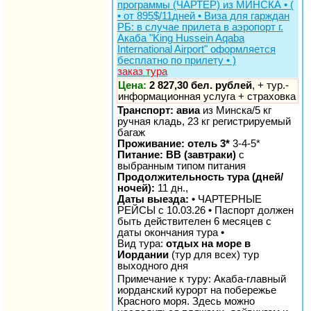
программы (ЧАРТЕР) из МИНСКА • (
• от 895$/11дней • Виза для гарждан
РБ: в случае прилета в аэропорт г.
Акаба "King Hussein Aqaba
International Airport" оформляется
бесплатно по прилету • )
заказ тура
Цена:
2 827,30 бел. рублей
, + тур.-
информационная услуга + страховка
Транспорт: авиа
из Минска/5 кг
ручная кладь, 23 кг регистрируемый
багаж
Проживание: отель 3*
3-4-5*
Питание: BB (завтраки)
с
выбранным типом питания
Продолжительность тура (дней/
ночей):
11 дн.,
Даты выезда:
• ЧАРТЕРНЫЕ
РЕЙСЫ с 10.03.26 • Паспорт должен
быть действителен 6 месяцев с
даты окончания тура •
Вид тура:
отдых на море в
Иордании
(тур для всех) тур
выходного дня
Примечание к туру: Акаба-главный
иорданский курорт на побережье
Красного моря. Здесь можно