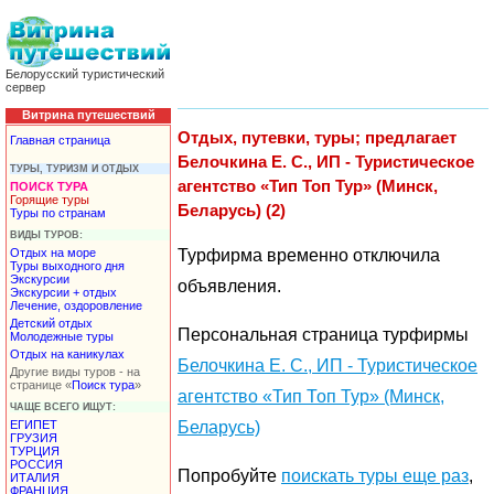
Белорусский туристический
сервер
Витрина путешествий
Отдых, путевки, туры; предлагает
Главная страница
Белочкина Е. С., ИП - Туристическое
ТУРЫ, ТУРИЗМ И ОТДЫХ
агентство «Тип Топ Тур» (Минск,
ПОИСК ТУРА
Горящие туры
Беларусь) (2)
Туры по странам
ВИДЫ ТУРОВ:
Отдых на море
Турфирма временно отключила
Туры выходного дня
Экскурсии
объявления.
Экскурсии + отдых
Лечение, оздоровление
Детский отдых
Персональная страница турфирмы
Молодежные туры
Отдых на каникулах
Белочкина Е. С., ИП - Туристическое
Другие виды туров - на
странице «
Поиск тура
»
агентство «Тип Топ Тур» (Минск,
ЧАЩЕ ВСЕГО ИЩУТ:
ЕГИПЕТ
Беларусь)
ГРУЗИЯ
ТУРЦИЯ
РОССИЯ
Попробуйте
поискать туры еще раз
,
ИТАЛИЯ
ФРАНЦИЯ