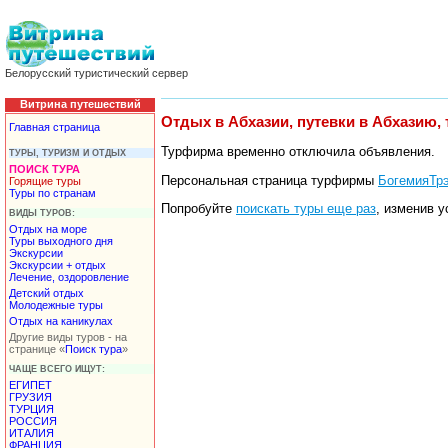
Белорусский туристический сервер
Витрина путешествий
Отдых в Абхазии, путевки в Абхазию,
Главная страница
Турфирма временно отключила объявления.
ТУРЫ, ТУРИЗМ И ОТДЫХ
ПОИСК ТУРА
Персональная страница турфирмы
БогемияТрэ
Горящие туры
Туры по странам
Попробуйте
поискать туры еще раз
, изменив у
ВИДЫ ТУРОВ:
Отдых на море
Туры выходного дня
Экскурсии
Экскурсии + отдых
Лечение, оздоровление
Детский отдых
Молодежные туры
Отдых на каникулах
Другие виды туров - на
странице «
Поиск тура
»
ЧАЩЕ ВСЕГО ИЩУТ:
ЕГИПЕТ
ГРУЗИЯ
ТУРЦИЯ
РОССИЯ
ИТАЛИЯ
ФРАНЦИЯ