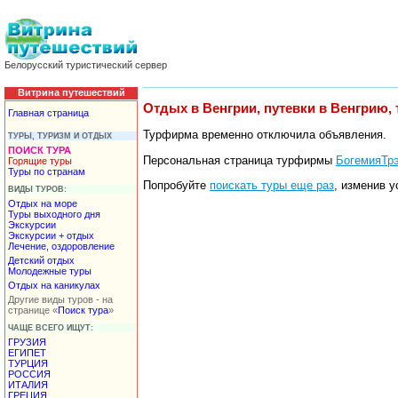
Белорусский туристический сервер
Витрина путешествий
Отдых в Венгрии, путевки в Венгрию,
Главная страница
Турфирма временно отключила объявления.
ТУРЫ, ТУРИЗМ И ОТДЫХ
ПОИСК ТУРА
Персональная страница турфирмы
БогемияТрэ
Горящие туры
Туры по странам
Попробуйте
поискать туры еще раз
, изменив у
ВИДЫ ТУРОВ:
Отдых на море
Туры выходного дня
Экскурсии
Экскурсии + отдых
Лечение, оздоровление
Детский отдых
Молодежные туры
Отдых на каникулах
Другие виды туров - на
странице «
Поиск тура
»
ЧАЩЕ ВСЕГО ИЩУТ:
ГРУЗИЯ
ЕГИПЕТ
ТУРЦИЯ
РОССИЯ
ИТАЛИЯ
ГРЕЦИЯ